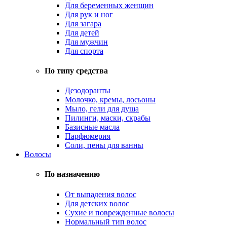
Для беременных женщин
Для рук и ног
Для загара
Для детей
Для мужчин
Для спорта
По типу средства
Дезодоранты
Молочко, кремы, лосьоны
Мыло, гели для душа
Пилинги, маски, скрабы
Базисные масла
Парфюмерия
Соли, пены для ванны
Волосы
По назначению
От выпадения волос
Для детских волос
Сухие и поврежденные волосы
Нормальный тип волос