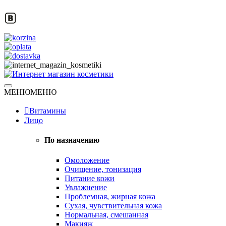
Skip
to
content
Натуральная косметика
МЕНЮ
МЕНЮ
Интернет магазин косметики
Витамины
Лицо
По назначению
Омоложение
Очищение, тонизация
Питание кожи
Увлажнение
Проблемная, жирная кожа
Сухая, чувствительная кожа
Нормальная, смешанная
Макияж