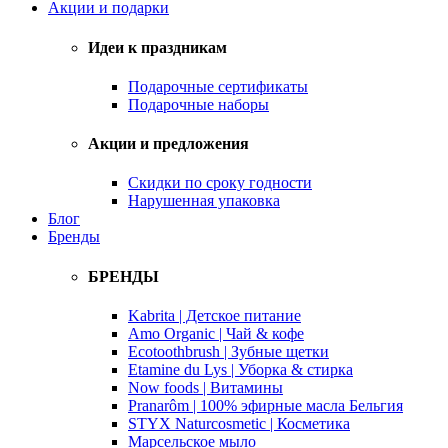
Акции и подарки
Идеи к праздникам
Подарочные сертификаты
Подарочные наборы
Акции и предложения
Скидки по сроку годности
Нарушенная упаковка
Блог
Бренды
БРЕНДЫ
Kabrita | Детское питание
Amo Organic | Чай & кофе
Ecotoothbrush | Зубные щетки
Etamine du Lys | Уборка & стирка
Now foods | Витамины
Pranarôm | 100% эфирные масла Бельгия
STYX Naturcosmetic | Косметика
Марсельское мыло