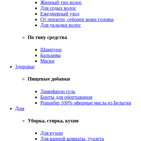
Жирный тип волос
Для седых волос
Ежедневный уход
От перхоти, себореи кожи головы
Для укладки волос
По типу средства
Шампуни
Бальзамы
Маски
Здоровье
Пищевые добавки
Ламифарэн гель
Бинты для обертывания
Pranarôm 100% эфирные масла из Бельгии
Дом
Уборка, стирка, кухня
Для кухни
Для ванной комнаты, туалета