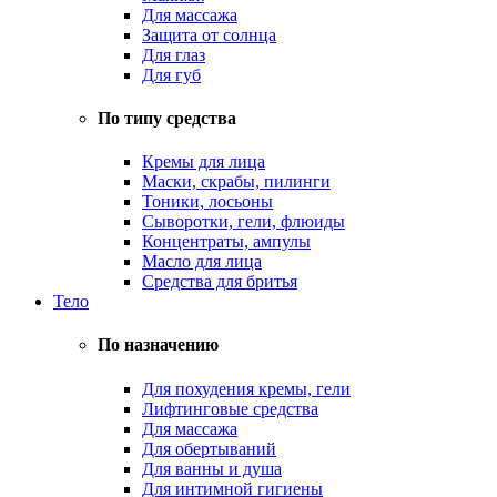
Для массажа
Защита от солнца
Для глаз
Для губ
По типу средства
Кремы для лица
Маски, скрабы, пилинги
Тоники, лосьоны
Сыворотки, гели, флюиды
Концентраты, ампулы
Масло для лица
Средства для бритья
Тело
По назначению
Для похудения кремы, гели
Лифтинговые средства
Для массажа
Для обертываний
Для ванны и душа
Для интимной гигиены