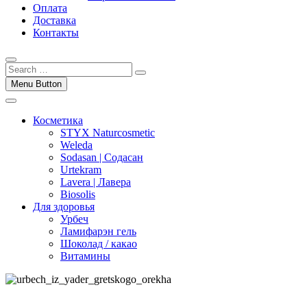
Оплата
Доставка
Контакты
Menu Button
Косметика
STYX Naturcosmetic
Weleda
Sodasan | Содасан
Urtekram
Lavera | Лавера
Biosolis
Для здоровья
Урбеч
Ламифарэн гель
Шоколад / какао
Витамины