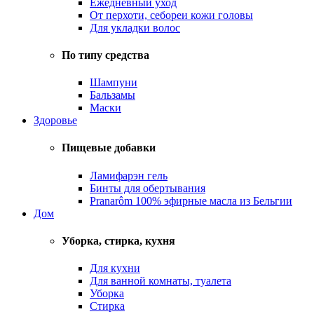
Ежедневный уход
От перхоти, себореи кожи головы
Для укладки волос
По типу средства
Шампуни
Бальзамы
Маски
Здоровье
Пищевые добавки
Ламифарэн гель
Бинты для обертывания
Pranarôm 100% эфирные масла из Бельгии
Дом
Уборка, стирка, кухня
Для кухни
Для ванной комнаты, туалета
Уборка
Стирка