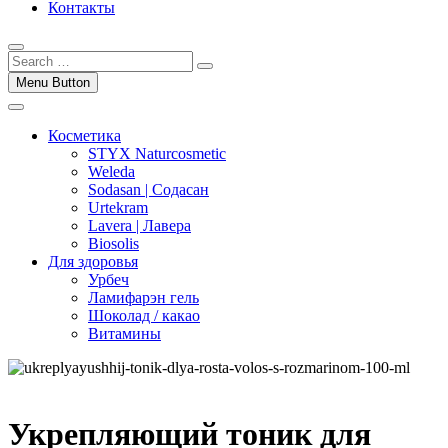
Контакты
Menu Button
Косметика
STYX Naturcosmetic
Weleda
Sodasan | Содасан
Urtekram
Lavera | Лавера
Biosolis
Для здоровья
Урбеч
Ламифарэн гель
Шоколад / какао
Витамины
Укрепляющий тоник для