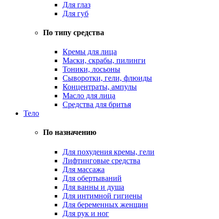
Для глаз
Для губ
По типу средства
Кремы для лица
Маски, скрабы, пилинги
Тоники, лосьоны
Сыворотки, гели, флюиды
Концентраты, ампулы
Масло для лица
Средства для бритья
Тело
По назначению
Для похудения кремы, гели
Лифтинговые средства
Для массажа
Для обертываний
Для ванны и душа
Для интимной гигиены
Для беременных женщин
Для рук и ног