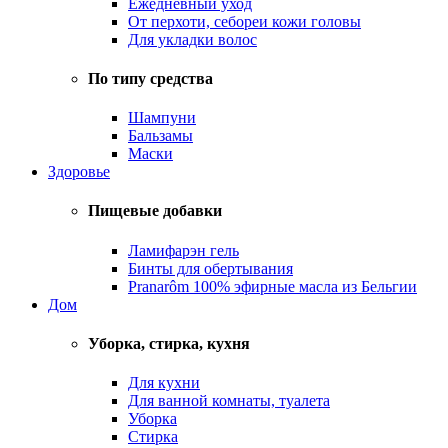
Ежедневный уход
От перхоти, себореи кожи головы
Для укладки волос
По типу средства
Шампуни
Бальзамы
Маски
Здоровье
Пищевые добавки
Ламифарэн гель
Бинты для обертывания
Pranarôm 100% эфирные масла из Бельгии
Дом
Уборка, стирка, кухня
Для кухни
Для ванной комнаты, туалета
Уборка
Стирка