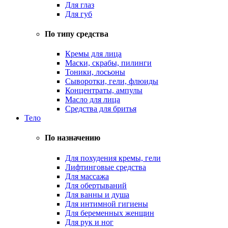
Для глаз
Для губ
По типу средства
Кремы для лица
Маски, скрабы, пилинги
Тоники, лосьоны
Сыворотки, гели, флюиды
Концентраты, ампулы
Масло для лица
Средства для бритья
Тело
По назначению
Для похудения кремы, гели
Лифтинговые средства
Для массажа
Для обертываний
Для ванны и душа
Для интимной гигиены
Для беременных женщин
Для рук и ног