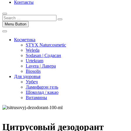
Контакты
Menu Button
Косметика
STYX Naturcosmetic
Weleda
Sodasan | Содасан
Urtekram
Lavera | Лавера
Biosolis
Для здоровья
Урбеч
Ламифарэн гель
Шоколад / какао
Витамины
Цитрусовый дезодорант