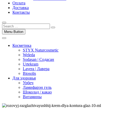
Оплата
Доставка
Контакты
Menu Button
Косметика
STYX Naturcosmetic
Weleda
Sodasan | Содасан
Urtekram
Lavera | Лавера
Biosolis
Для здоровья
Урбеч
Ламифарэн гель
Шоколад / какао
Витамины