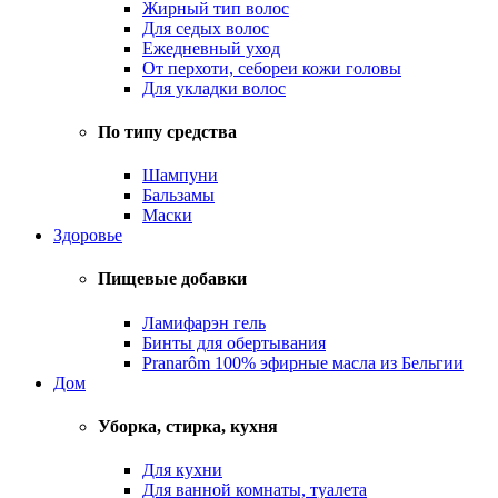
Жирный тип волос
Для седых волос
Ежедневный уход
От перхоти, себореи кожи головы
Для укладки волос
По типу средства
Шампуни
Бальзамы
Маски
Здоровье
Пищевые добавки
Ламифарэн гель
Бинты для обертывания
Pranarôm 100% эфирные масла из Бельгии
Дом
Уборка, стирка, кухня
Для кухни
Для ванной комнаты, туалета