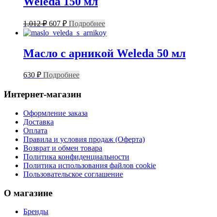
Weleda 150 мл
Первоначальная
Текущая
1,012
₽
607
₽
Подробнее
цена
цена:
составляла
607 ₽.
1,012 ₽.
Масло с арникой Weleda 50 мл
630
₽
Подробнее
Интернет-магазин
Оформление заказа
Доставка
Оплата
Правила и условия продаж (Оферта)
Возврат и обмен товара
Политика конфиденциальности
Политика использования файлов cookie
Пользовательское соглашение
О магазине
Бренды