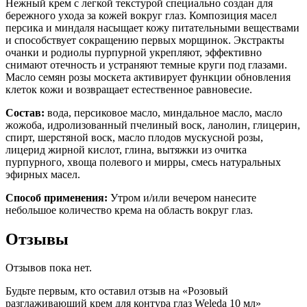
Нежный крем с легкой текстурой специально создан для
бережного ухода за кожей вокруг глаз. Композиция масел
персика и миндаля насыщает кожу питательными веществами
и способствует сокращению первых морщинок. Экстракты
очанки и родиолы пурпурной укрепляют, эффективно
снимают отечность и устраняют темные круги под глазами.
Масло семян розы москета активирует функции обновления
клеток кожи и возвращает естественное равновесие.
Состав:
вода, персиковое масло, миндальное масло, масло
жожоба, идролизованный пчелиный воск, ланолин, глицерин,
спирт, шерстяной воск, масло плодов мускусной розы,
лицерид жирной кислот, глина, вытяжки из очитка
пурпурного, хвоща полевого и мирры, смесь натуральных
эфирных масел.
Способ применения:
Утром и/или вечером нанесите
небольшое количество крема на область вокруг глаз.
Отзывы
Отзывов пока нет.
Будьте первым, кто оставил отзыв на «Розовый
разглаживающий крем для контура глаз Weleda 10 мл»