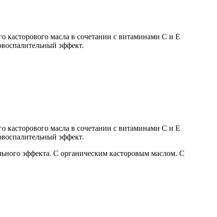
го касторового масла в сочетании с витаминами С и Е
овоспалительный эффект.
го касторового масла в сочетании с витаминами С и Е
овоспалительный эффект.
ельного эффекта. С органическим касторовым маслом. С