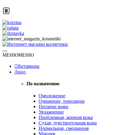
Skip
to
content
Натуральная косметика
МЕНЮ
МЕНЮ
Интернет магазин косметики
Витамины
Лицо
По назначению
Омоложение
Очищение, тонизация
Питание кожи
Увлажнение
Проблемная, жирная кожа
Сухая, чувствительная кожа
Нормальная, смешанная
Макияж