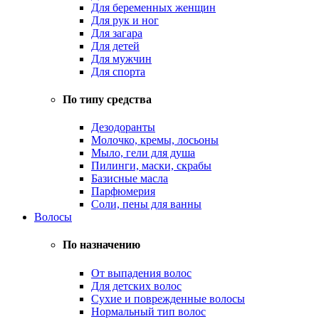
Для беременных женщин
Для рук и ног
Для загара
Для детей
Для мужчин
Для спорта
По типу средства
Дезодоранты
Молочко, кремы, лосьоны
Мыло, гели для душа
Пилинги, маски, скрабы
Базисные масла
Парфюмерия
Соли, пены для ванны
Волосы
По назначению
От выпадения волос
Для детских волос
Сухие и поврежденные волосы
Нормальный тип волос