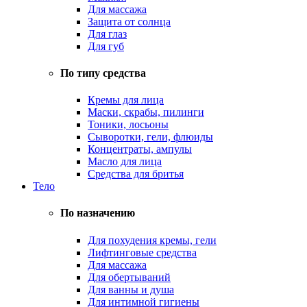
Для массажа
Защита от солнца
Для глаз
Для губ
По типу средства
Кремы для лица
Маски, скрабы, пилинги
Тоники, лосьоны
Сыворотки, гели, флюиды
Концентраты, ампулы
Масло для лица
Средства для бритья
Тело
По назначению
Для похудения кремы, гели
Лифтинговые средства
Для массажа
Для обертываний
Для ванны и душа
Для интимной гигиены