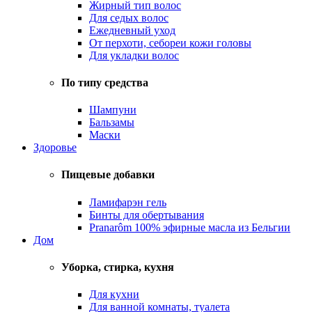
Жирный тип волос
Для седых волос
Ежедневный уход
От перхоти, себореи кожи головы
Для укладки волос
По типу средства
Шампуни
Бальзамы
Маски
Здоровье
Пищевые добавки
Ламифарэн гель
Бинты для обертывания
Pranarôm 100% эфирные масла из Бельгии
Дом
Уборка, стирка, кухня
Для кухни
Для ванной комнаты, туалета