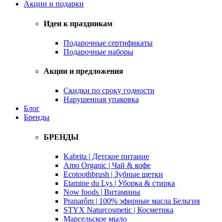
Акции и подарки
Идеи к праздникам
Подарочные сертификаты
Подарочные наборы
Акции и предложения
Скидки по сроку годности
Нарушенная упаковка
Блог
Бренды
БРЕНДЫ
Kabrita | Детское питание
Amo Organic | Чай & кофе
Ecotoothbrush | Зубные щетки
Etamine du Lys | Уборка & стирка
Now foods | Витамины
Pranarôm | 100% эфирные масла Бельгия
STYX Naturcosmetic | Косметика
Марсельское мыло