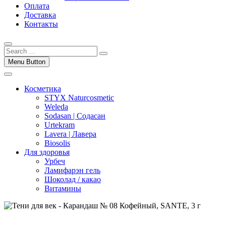
Оплата
Доставка
Контакты
Menu Button
Косметика
STYX Naturcosmetic
Weleda
Sodasan | Содасан
Urtekram
Lavera | Лавера
Biosolis
Для здоровья
Урбеч
Ламифарэн гель
Шоколад / какао
Витамины