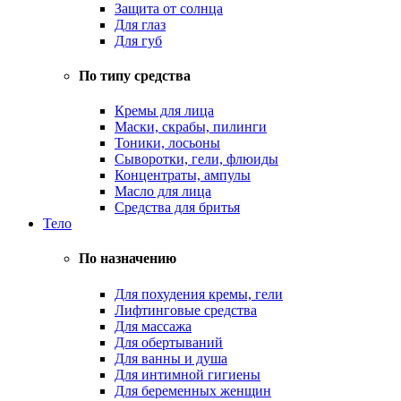
Защита от солнца
Для глаз
Для губ
По типу средства
Кремы для лица
Маски, скрабы, пилинги
Тоники, лосьоны
Сыворотки, гели, флюиды
Концентраты, ампулы
Масло для лица
Средства для бритья
Тело
По назначению
Для похудения кремы, гели
Лифтинговые средства
Для массажа
Для обертываний
Для ванны и душа
Для интимной гигиены
Для беременных женщин