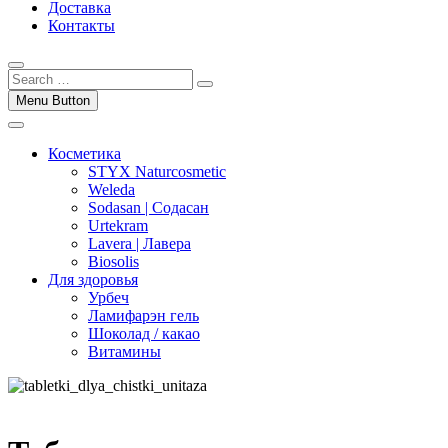
Доставка
Контакты
Menu Button
Косметика
STYX Naturcosmetic
Weleda
Sodasan | Содасан
Urtekram
Lavera | Лавера
Biosolis
Для здоровья
Урбеч
Ламифарэн гель
Шоколад / какао
Витамины