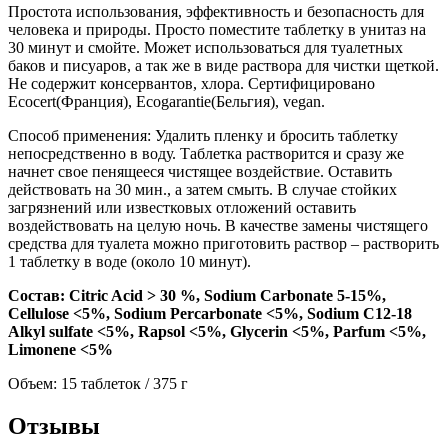
Простота использования, эффективность и безопасность для
человека и природы. Просто поместите таблетку в унитаз на
30 минут и смойте. Может использоваться для туалетных
баков и писуаров, а так же в виде раствора для чистки щеткой.
Не содержит консервантов, хлора. Сертифицировано
Ecocert(Франция), Ecogarantie(Бельгия), vegan.
Способ применения: Удалить пленку и бросить таблетку
непосредственно в воду. Таблетка растворится и сразу же
начнет свое пенящееся чистящее воздействие. Оставить
действовать на 30 мин., а затем смыть. В случае стойких
загрязнений или известковых отложений оставить
воздействовать на целую ночь. В качестве замены чистящего
средства для туалета можно приготовить раствор – растворить
1 таблетку в воде (около 10 минут).
Состав: Citric Acid > 30 %, Sodium Carbonate 5-15%,
Cellulose <5%, Sodium Percarbonate <5%, Sodium C12-18
Alkyl sulfate <5%, Rapsol <5%, Glycerin <5%, Parfum <5%,
Limonene <5%
Объем: 15 таблеток / 375 г
Отзывы