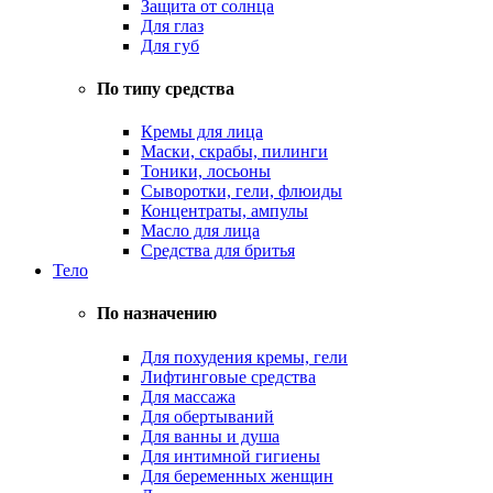
Защита от солнца
Для глаз
Для губ
По типу средства
Кремы для лица
Маски, скрабы, пилинги
Тоники, лосьоны
Сыворотки, гели, флюиды
Концентраты, ампулы
Масло для лица
Средства для бритья
Тело
По назначению
Для похудения кремы, гели
Лифтинговые средства
Для массажа
Для обертываний
Для ванны и душа
Для интимной гигиены
Для беременных женщин