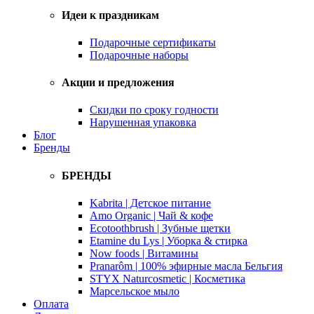
Идеи к праздникам
Подарочные сертификаты
Подарочные наборы
Акции и предложения
Скидки по сроку годности
Нарушенная упаковка
Блог
Бренды
БРЕНДЫ
Kabrita | Детское питание
Amo Organic | Чай & кофе
Ecotoothbrush | Зубные щетки
Etamine du Lys | Уборка & стирка
Now foods | Витамины
Pranarôm | 100% эфирные масла Бельгия
STYX Naturcosmetic | Косметика
Марсельское мыло
Оплата