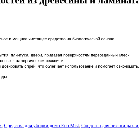
остей из древесины и ламинат
асное и мощное чистящее средство на биологической основе.
тия, плинтуса, двери, придавая поверхностям первозданный блеск.
лонных к аллергическим реакциям.
дозировать спрей, что облегчает использование и помогает сэкономить
воды.
и
,
Средства для уборки дома Eco Mist
,
Средства для чистки разл