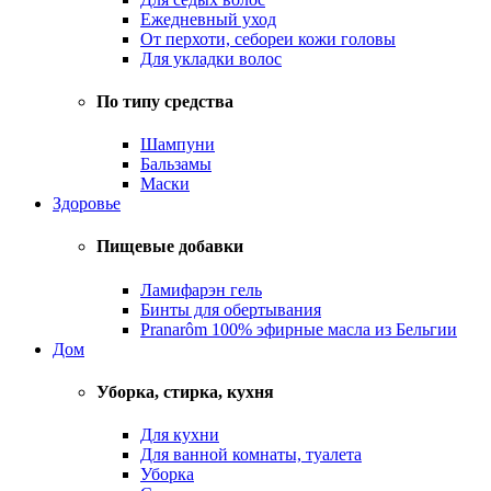
Ежедневный уход
От перхоти, себореи кожи головы
Для укладки волос
По типу средства
Шампуни
Бальзамы
Маски
Здоровье
Пищевые добавки
Ламифарэн гель
Бинты для обертывания
Pranarôm 100% эфирные масла из Бельгии
Дом
Уборка, стирка, кухня
Для кухни
Для ванной комнаты, туалета
Уборка