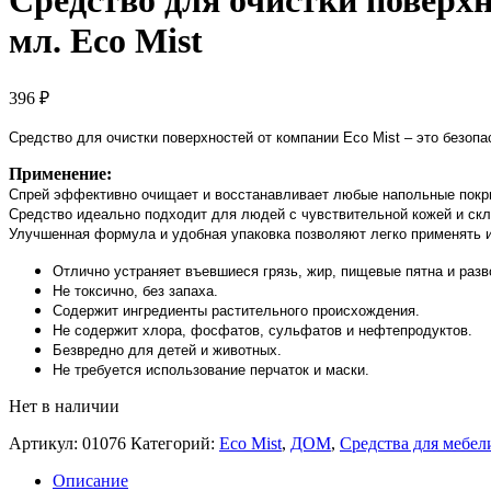
Средство для очистки поверхн
мл. Eco Mist
396
₽
Средство для очистки поверхностей от компании Eco Mist – это безоп
Применение:
Спрей эффективно очищает и восстанавливает любые напольные покры
Средство идеально подходит для людей с чувствительной кожей и ск
Улучшенная формула и удобная упаковка позволяют легко применять и 
Отлично устраняет въевшиеся грязь, жир, пищевые пятна и раз
Не токсично, без запаха.
Содержит ингредиенты растительного происхождения.
Не содержит хлора, фосфатов, сульфатов и нефтепродуктов.
Безвредно для детей и животных.
Не требуется использование перчаток и маски.
Нет в наличии
Артикул:
01076
Категорий:
Eco Mist
,
ДОМ
,
Средства для мебел
Описание