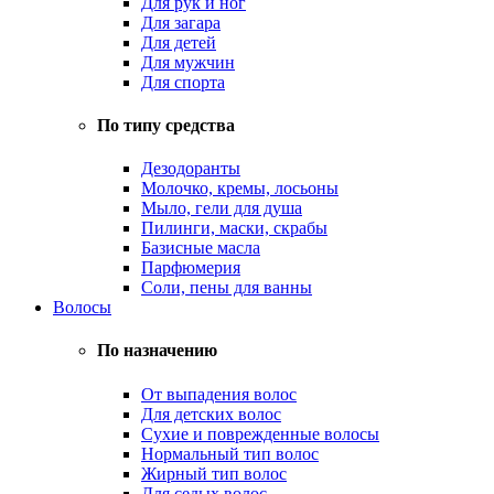
Для рук и ног
Для загара
Для детей
Для мужчин
Для спорта
По типу средства
Дезодоранты
Молочко, кремы, лосьоны
Мыло, гели для душа
Пилинги, маски, скрабы
Базисные масла
Парфюмерия
Соли, пены для ванны
Волосы
По назначению
От выпадения волос
Для детских волос
Сухие и поврежденные волосы
Нормальный тип волос
Жирный тип волос
Для седых волос