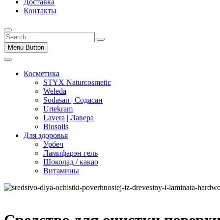
Доставка
Контакты
Menu Button
Косметика
STYX Naturcosmetic
Weleda
Sodasan | Содасан
Urtekram
Lavera | Лавера
Biosolis
Для здоровья
Урбеч
Ламифарэн гель
Шоколад / какао
Витамины