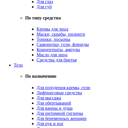
Для глаз
Для губ
По типу средства
Кремы для лица
Маски, скрабы, пилинги
Тоники, лосьоны
Сыворотки, гели, флюиды
Концентраты, ампулы
Масло для лица
Средства для бритья
Тело
По назначению
Для похудения кремы, гели
Лифтинговые средства
Для массажа
Для обертываний
Для ванны и душа
Для интимной гигиены
Для беременных женщин
Для рук и ног