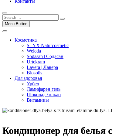
Контакты
Menu Button
Косметика
STYX Naturcosmetic
Weleda
Sodasan | Содасан
Urtekram
Lavera | Лавера
Biosolis
Для здоровья
Урбеч
Ламифарэн гель
Шоколад / какао
Витамины
Кондиционер для белья с