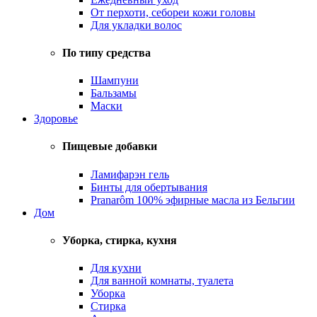
От перхоти, себореи кожи головы
Для укладки волос
По типу средства
Шампуни
Бальзамы
Маски
Здоровье
Пищевые добавки
Ламифарэн гель
Бинты для обертывания
Pranarôm 100% эфирные масла из Бельгии
Дом
Уборка, стирка, кухня
Для кухни
Для ванной комнаты, туалета
Уборка
Стирка