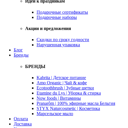
Идеи к праздникам
Подарочные сертификаты
Подарочные наборы
Акции и предложения
Скидки по сроку годности
Нарушенная упаковка
Блог
Бренды
БРЕНДЫ
Kabrita | Детское питание
Amo Organic | Чай & кофе
Ecotoothbrush | Зубные щетки
Etamine du Lys | Уборка & стирка
Now foods | Витамины
Pranarôm | 100% эфирные масла Бельгия
STYX Naturcosmetic | Косметика
Марсельское мыло
Оплата
Доставка