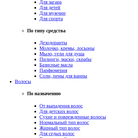
Для загара
Для детей
Для мужчин
Для спорта
По типу средства
Дезодоранты
Молочко, кремы, лосьоны
Мыло, гели для душа
Пилинги, маски, скрабы
Базисные масла
Парфюмерия
Соли, пены для ванны
Волосы
По назначению
От выпадения волос
Для детских волос
Сухие и поврежденные волосы
Нормальный тип волос
Жирный тип волос
Для седых волос