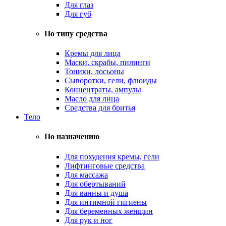
Для глаз
Для губ
По типу средства
Кремы для лица
Маски, скрабы, пилинги
Тоники, лосьоны
Сыворотки, гели, флюиды
Концентраты, ампулы
Масло для лица
Средства для бритья
Тело
По назначению
Для похудения кремы, гели
Лифтинговые средства
Для массажа
Для обертываний
Для ванны и душа
Для интимной гигиены
Для беременных женщин
Для рук и ног