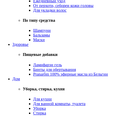
Ежедневный уход
От перхоти, себореи кожи головы
Для укладки волос
По типу средства
Шампуни
Бальзамы
Маски
Здоровье
Пищевые добавки
Ламифарэн гель
Бинты для обертывания
Pranarôm 100% эфирные масла из Бельгии
Дом
Уборка, стирка, кухня
Для кухни
Для ванной комнаты, туалета
Уборка
Стирка