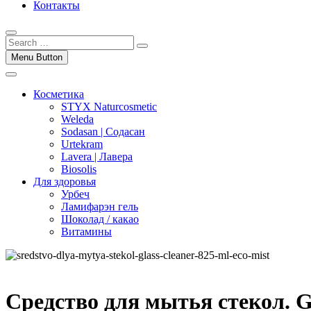
Контакты
Menu Button
Косметика
STYX Naturcosmetic
Weleda
Sodasan | Содасан
Urtekram
Lavera | Лавера
Biosolis
Для здоровья
Урбеч
Ламифарэн гель
Шоколад / какао
Витамины
Средство для мытья стекол. Gl