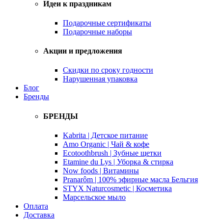
Идеи к праздникам
Подарочные сертификаты
Подарочные наборы
Акции и предложения
Скидки по сроку годности
Нарушенная упаковка
Блог
Бренды
БРЕНДЫ
Kabrita | Детское питание
Amo Organic | Чай & кофе
Ecotoothbrush | Зубные щетки
Etamine du Lys | Уборка & стирка
Now foods | Витамины
Pranarôm | 100% эфирные масла Бельгия
STYX Naturcosmetic | Косметика
Марсельское мыло
Оплата
Доставка