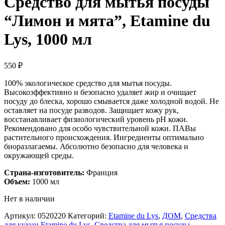
Средство для мытья посуды
“Лимон и мята”, Etamine du
Lys, 1000 мл
550
₽
100% экологическое средство для мытья посуды.
Высокоэффективно и безопасно удаляет жир и очищает
посуду до блеска, хорошо смывается даже холодной водой. Не
оставляет на посуде разводов. Защищает кожу рук,
восстанавливает физиологический уровень рН кожи.
Рекомендовано для особо чувствительной кожи. ПАВы
растительного происхождения. Ингредиенты оптимально
биоразлагаемы. Абсолютно безопасно для человека и
окружающей среды.
Страна-изготовитель:
Франция
Объем:
1000 мл
Нет в наличии
Артикул:
0520220
Категорий:
Etamine du Lys
,
ДОМ
,
Средства
для кухни Etamine du Lys
,
Средства для мытья посуды
,