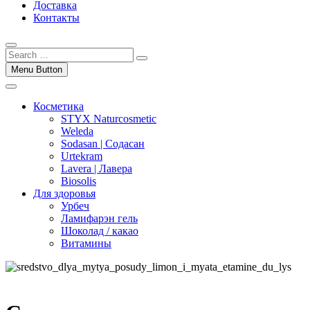
Доставка
Контакты
Menu Button
Косметика
STYX Naturcosmetic
Weleda
Sodasan | Содасан
Urtekram
Lavera | Лавера
Biosolis
Для здоровья
Урбеч
Ламифарэн гель
Шоколад / какао
Витамины