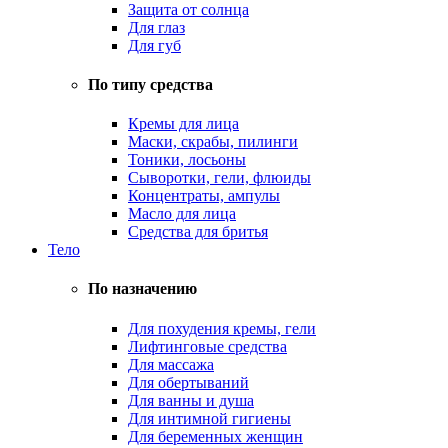
Защита от солнца
Для глаз
Для губ
По типу средства
Кремы для лица
Маски, скрабы, пилинги
Тоники, лосьоны
Сыворотки, гели, флюиды
Концентраты, ампулы
Масло для лица
Средства для бритья
Тело
По назначению
Для похудения кремы, гели
Лифтинговые средства
Для массажа
Для обертываний
Для ванны и душа
Для интимной гигиены
Для беременных женщин