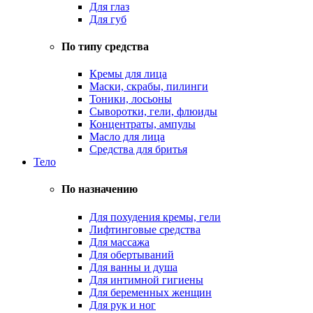
Для глаз
Для губ
По типу средства
Кремы для лица
Маски, скрабы, пилинги
Тоники, лосьоны
Сыворотки, гели, флюиды
Концентраты, ампулы
Масло для лица
Средства для бритья
Тело
По назначению
Для похудения кремы, гели
Лифтинговые средства
Для массажа
Для обертываний
Для ванны и душа
Для интимной гигиены
Для беременных женщин
Для рук и ног