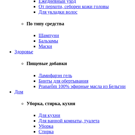
Ежедневный уход
От перхоти, себореи кожи головы
Для укладки волос
По типу средства
Шампуни
Бальзамы
Маски
Здоровье
Пищевые добавки
Ламифарэн гель
Бинты для обертывания
Pranarôm 100% эфирные масла из Бельгии
Дом
Уборка, стирка, кухня
Для кухни
Для ванной комнаты, туалета
Уборка
Стирка