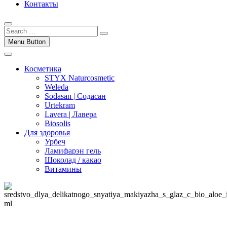
Контакты
Menu Button
Косметика
STYX Naturcosmetic
Weleda
Sodasan | Содасан
Urtekram
Lavera | Лавера
Biosolis
Для здоровья
Урбеч
Ламифарэн гель
Шоколад / какао
Витамины