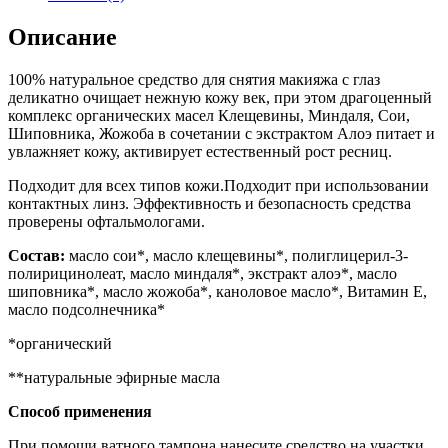
Описание
100% натуральное средство для снятия макияжа с глаз
деликатно очищает нежную кожу век, при этом драгоценный
комплекс органических масел Клещевины, Миндаля, Сои,
Шиповника, Жожоба в сочетании с экстрактом Алоэ питает и
увлажняет кожу, активирует естественный рост ресниц.
Подходит для всех типов кожи.Подходит при использовании
контактных линз. Эффективность и безопасность средства
проверены офтальмологами.
Состав:
масло сои*, масло клещевины*, полиглицерил-3-
полирицинолеат, масло миндаля*, экстракт алоэ*, масло
шиповника*, масло жожоба*, каноловое масло*, Витамин Е,
масло подсолнечника*
*органический
**натуральные эфирные масла
Способ применения
При помощи ватного тампона нанесите средство на участки