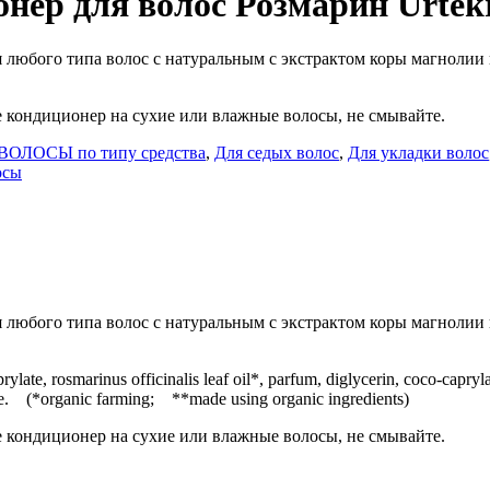
нер для волос Розмарин Urte
любого типа волос с натуральным с экстрактом коры магнолии 
 кондиционер на сухие или влажные волосы, не смывайте.
ВОЛОСЫ по типу средства
,
Для седых волос
,
Для укладки волос
осы
любого типа волос с натуральным с экстрактом коры магнолии 
prylate, rosmarinus officinalis leaf oil*, parfum, diglycerin, coco-capryl
onene. (*organic farming; **made using organic ingredients)
 кондиционер на сухие или влажные волосы, не смывайте.