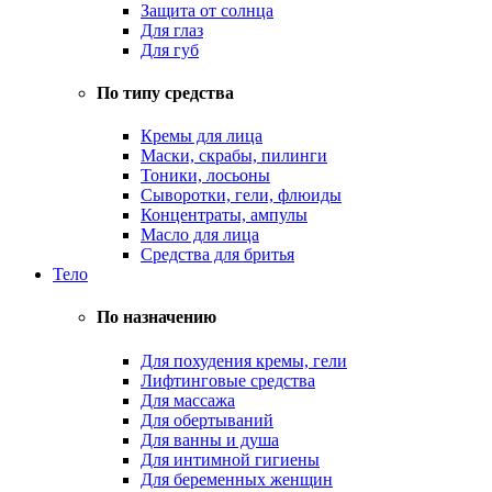
Защита от солнца
Для глаз
Для губ
По типу средства
Кремы для лица
Маски, скрабы, пилинги
Тоники, лосьоны
Сыворотки, гели, флюиды
Концентраты, ампулы
Масло для лица
Средства для бритья
Тело
По назначению
Для похудения кремы, гели
Лифтинговые средства
Для массажа
Для обертываний
Для ванны и душа
Для интимной гигиены
Для беременных женщин