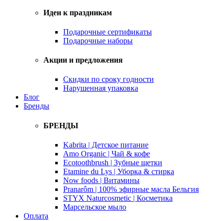
Идеи к праздникам
Подарочные сертификаты
Подарочные наборы
Акции и предложения
Скидки по сроку годности
Нарушенная упаковка
Блог
Бренды
БРЕНДЫ
Kabrita | Детское питание
Amo Organic | Чай & кофе
Ecotoothbrush | Зубные щетки
Etamine du Lys | Уборка & стирка
Now foods | Витамины
Pranarôm | 100% эфирные масла Бельгия
STYX Naturcosmetic | Косметика
Марсельское мыло
Оплата