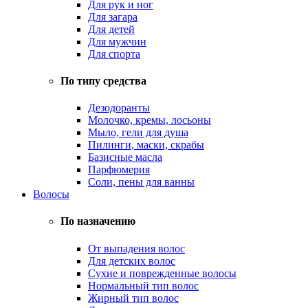
Для рук и ног
Для загара
Для детей
Для мужчин
Для спорта
По типу средства
Дезодоранты
Молочко, кремы, лосьоны
Мыло, гели для душа
Пилинги, маски, скрабы
Базисные масла
Парфюмерия
Соли, пены для ванны
Волосы
По назначению
От выпадения волос
Для детских волос
Сухие и поврежденные волосы
Нормальный тип волос
Жирный тип волос