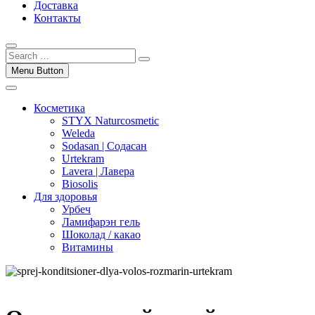
Доставка
Контакты
Menu Button
Косметика
STYX Naturcosmetic
Weleda
Sodasan | Содасан
Urtekram
Lavera | Лавера
Biosolis
Для здоровья
Урбеч
Ламифарэн гель
Шоколад / какао
Витамины