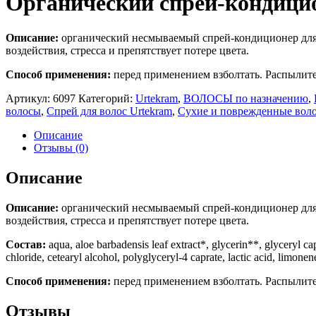
Органический спрей-кондицио
Описание:
органический несмываемый спрей-кондиционер для 
воздействия, стресса и препятствует потере цвета.
Способ применения:
перед применением взболтать. Распылите
Артикул:
6097
Категорий:
Urtekram
,
ВОЛОСЫ по назначению
,
волосы
,
Спрей для волос Urtekram
,
Сухие и поврежденные вол
Описание
Отзывы (0)
Описание
Описание:
органический несмываемый спрей-кондиционер для 
воздействия, стресса и препятствует потере цвета.
Состав:
aqua, aloe barbadensis leaf extract*, glycerin**, glyceryl ca
chloride, cetearyl alcohol, polyglyceryl-4 caprate, lactic acid, lim
Способ применения:
перед применением взболтать. Распылите
Отзывы