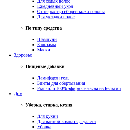
Для седых волос
Ежедневный уход
От перхоти, себореи кожи головы
Для укладки волос
По типу средства
Шампуни
Бальзамы
Маски
Здоровье
Пищевые добавки
Ламифарэн гель
Бинты для обертывания
Pranarôm 100% эфирные масла из Бельгии
Дом
Уборка, стирка, кухня
Для кухни
Для ванной комнаты, туалета
Уборка