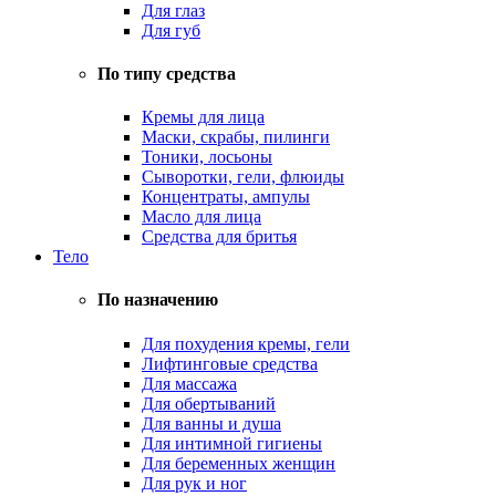
Для глаз
Для губ
По типу средства
Кремы для лица
Маски, скрабы, пилинги
Тоники, лосьоны
Сыворотки, гели, флюиды
Концентраты, ампулы
Масло для лица
Средства для бритья
Тело
По назначению
Для похудения кремы, гели
Лифтинговые средства
Для массажа
Для обертываний
Для ванны и душа
Для интимной гигиены
Для беременных женщин
Для рук и ног