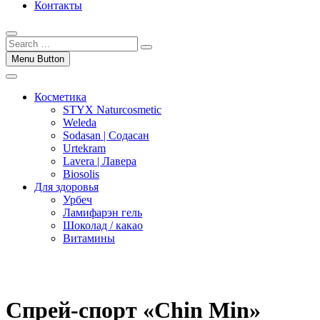
Контакты
Menu Button
Косметика
STYX Naturcosmetic
Weleda
Sodasan | Содасан
Urtekram
Lavera | Лавера
Biosolis
Для здоровья
Урбеч
Ламифарэн гель
Шоколад / какао
Витамины
Спрей-спорт «Сhin Min»