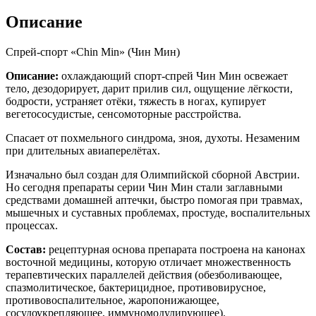
Описание
Спрей-спорт «Сhin Min» (Чин Мин)
Описание:
охлаждающий спорт-спрей Чин Мин освежает
тело, дезодорирует, дарит прилив сил, ощущение лёгкости,
бодрости, устраняет отёки, тяжесть в ногах, купирует
вегетососудистые, сенсомоторные расстройства.
Спасает от похмельного синдрома, зноя, духоты. Незаменим
при длительных авиаперелётах.
Изначально был создан для Олимпийской сборной Австрии.
Но сегодня препараты серии Чин Мин стали заглавными
средствами домашней аптечки, быстро помогая при травмах,
мышечных и суставных проблемах, простуде, воспалительных
процессах.
Состав:
рецептурная основа препарата построена на канонах
восточной медицины, которую отличает множественность
терапевтических параллелей действия (обезболивающее,
спазмолитическое, бактерицидное, противовирусное,
противовоспалительное, жаропонижающее,
сосудоукрепляющее, иммуномодулирующее).