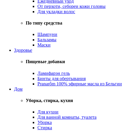
Ежедневный уход
От перхоти, себореи кожи головы
Для укладки волос
По типу средства
Шампуни
Бальзамы
Маски
Здоровье
Пищевые добавки
Ламифарэн гель
Бинты для обертывания
Pranarôm 100% эфирные масла из Бельгии
Дом
Уборка, стирка, кухня
Для кухни
Для ванной комнаты, туалета
Уборка
Стирка