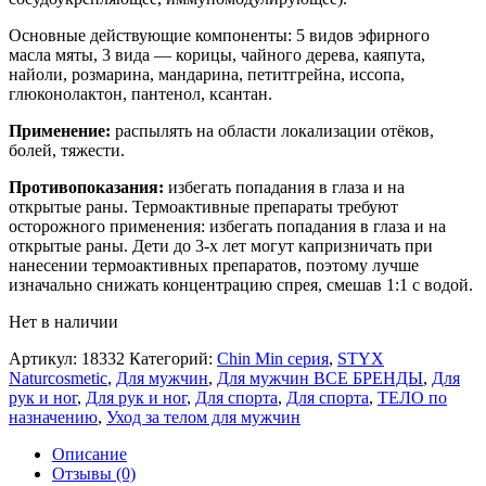
Основные действующие компоненты: 5 видов эфирного
масла мяты, 3 вида — корицы, чайного дерева, каяпута,
найоли, розмарина, мандарина, петитгрейна, иссопа,
глюконолактон, пантенол, ксантан.
Применение:
распылять на области локализации отёков,
болей, тяжести.
Противопоказания:
избегать попадания в глаза и на
открытые раны. Термоактивные препараты требуют
осторожного применения: избегать попадания в глаза и на
открытые раны. Дети до 3-х лет могут капризничать при
нанесении термоактивных препаратов, поэтому лучше
изначально снижать концентрацию спрея, смешав 1:1 с водой.
Нет в наличии
Артикул:
18332
Категорий:
Chin Min серия
,
STYX
Naturcosmetic
,
Для мужчин
,
Для мужчин ВСЕ БРЕНДЫ
,
Для
рук и ног
,
Для рук и ног
,
Для спорта
,
Для спорта
,
ТЕЛО по
назначению
,
Уход за телом для мужчин
Описание
Отзывы (0)