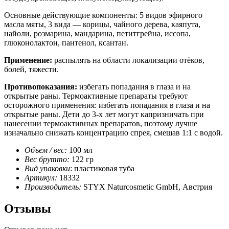
Основные действующие компоненты: 5 видов эфирного
масла мяты, 3 вида — корицы, чайного дерева, каяпута,
найоли, розмарина, мандарина, петитгрейна, иссопа,
глюконолактон, пантенол, ксантан.
Применение:
распылять на области локализации отёков,
болей, тяжести.
Противопоказания:
избегать попадания в глаза и на
открытые раны. Термоактивные препараты требуют
осторожного применения: избегать попадания в глаза и на
открытые раны. Дети до 3-х лет могут капризничать при
нанесении термоактивных препаратов, поэтому лучше
изначально снижать концентрацию спрея, смешав 1:1 с водой.
Объем / вес:
100 мл
Вес брутто:
122 гр
Вид упаковки
: пластиковая туба
Артикул:
18332
Производитель:
STYX Naturcosmetic GmbH, Австрия
Отзывы