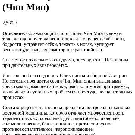
(Чин Мин)
2,530
₽
Описание:
охлаждающий спорт-спрей Чин Мин освежает
тело, дезодорирует, дарит прилив сил, ощущение лёгкости,
бодрости, устраняет отёки, тяжесть в ногах, купирует
вегетососудистые, сенсомоторные расстройства.
Спасает от похмельного синдрома, зноя, духоты. Незаменим
при длительных авиаперелётах.
Изначально был создан для Олимпийской сборной Австрии.
Но сегодня препараты серии Чин Мин стали заглавными
средствами домашней аптечки, быстро помогая при травмах,
мышечных и суставных проблемах, простуде, воспалительных
процессах.
Состав:
рецептурная основа препарата построена на канонах
восточной медицины, которую отличает множественность
терапевтических параллелей действия (обезболивающее,
спазмолитическое, бактерицидное, противовирусное,
противовоспалительное, жаропонижающее,
сосудоукрепляющее, иммуномодулирующее).