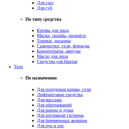
Для глаз
Для губ
По типу средства
Кремы для лица
Маски, скрабы, пилинги
Тоники, лосьоны
Сыворотки, гели, флюиды
Концентраты, ампулы
Масло для лица
Средства для бритья
Тело
По назначению
Для похудения кремы, гели
Лифтинговые средства
Для массажа
Для обертываний
Для ванны и душа
Для интимной гигиены
Для беременных женщин
Для рук и ног