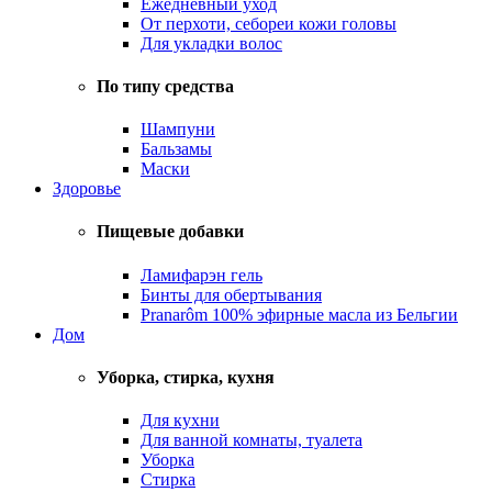
Ежедневный уход
От перхоти, себореи кожи головы
Для укладки волос
По типу средства
Шампуни
Бальзамы
Маски
Здоровье
Пищевые добавки
Ламифарэн гель
Бинты для обертывания
Pranarôm 100% эфирные масла из Бельгии
Дом
Уборка, стирка, кухня
Для кухни
Для ванной комнаты, туалета
Уборка
Стирка