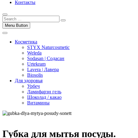
Контакты
Menu Button
Косметика
STYX Naturcosmetic
Weleda
Sodasan | Содасан
Urtekram
Lavera | Лавера
Biosolis
Для здоровья
Урбеч
Ламифарэн гель
Шоколад / какао
Витамины
Губка для мытья посуды.