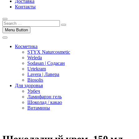
Доставка
Контакты
Menu Button
Косметика
STYX Naturcosmetic
Weleda
Sodasan | Содасан
Urtekram
Lavera | Лавера
Biosolis
Для здоровья
Урбеч
Ламифарэн гель
Шоколад / какао
Витамины