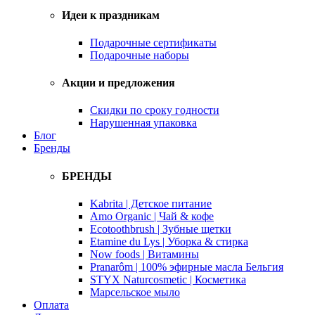
Идеи к праздникам
Подарочные сертификаты
Подарочные наборы
Акции и предложения
Скидки по сроку годности
Нарушенная упаковка
Блог
Бренды
БРЕНДЫ
Kabrita | Детское питание
Amo Organic | Чай & кофе
Ecotoothbrush | Зубные щетки
Etamine du Lys | Уборка & стирка
Now foods | Витамины
Pranarôm | 100% эфирные масла Бельгия
STYX Naturcosmetic | Косметика
Марсельское мыло
Оплата