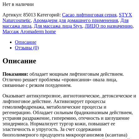
Нет в наличии
Артикул:
85013
Категорий:
Cacao лифтинговая серия
,
STYX
Naturcosmetic
,
Аромадерм для домашнего применения
,
Для
массажа лица
,
Для массажа лица Styx
,
ЛИЦО по назначению
,
Массаж Aromaderm home
Описание
Отзывы (0)
Описание
Показания:
обладает мощным лифтинговым действием.
Отлично решает проблемы «провисания» овала лица,
связанные с резким похудением.
Оказывает антикуперозное, ангиотоническое, детоксическое и
лифтинговое действие. Активизирует процессы
гемолимфодренажа, метаболические процессы и
регенерацию. Обладает сильным брадикиназным действием,
устраняя раздражение, гиперемию, отечность и шелушение
эпидермиса. Нормализует тургор кожи, повышает ее
эластичность и упругость. За счет содержания
биополимерного продуцента микроорганизмов (ксантана)