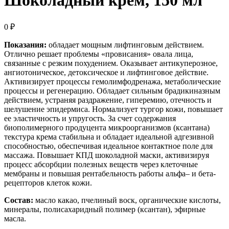
Шоколадный крем, 150 мл
0
₽
Показания:
обладает мощным лифтинговым действием.
Отлично решает проблемы «провисания» овала лица,
связанные с резким похудением. Оказывает антикуперозное,
ангиотоническое, детоксическое и лифтинговое действие.
Активизирует процессы гемолимфодренажа, метаболические
процессы и регенерацию. Обладает сильным брадикиназным
действием, устраняя раздражение, гиперемию, отечность и
шелушение эпидермиса. Нормализует тургор кожи, повышает
ее эластичность и упругость. За счет содержания
биополимерного продуцента микроорганизмов (ксантана)
текстура крема стабильна и обладает идеальной адгезивной
способностью, обеспечивая идеальное контактное поле для
массажа. Повышает КПД шоколадной маски, активизируя
процесс абсорбции полезных веществ через клеточные
мембраны и повышая рентабельность работы альфа– и бета-
рецепторов клеток кожи.
Состав:
масло какао, пчелиный воск, органические кислоты,
минералы, полисахаридный полимер (ксантан), эфирные
масла.