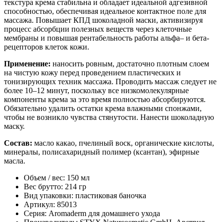
текстура крема стабильна и обладает идеальной адгезивной
способностью, обеспечивая идеальное контактное поле для
массажа. Повышает КПД шоколадной маски, активизируя
процесс абсорбции полезных веществ через клеточные
мембраны и повышая рентабельность работы альфа– и бета-
рецепторов клеток кожи.
Применение:
наносить ровным, достаточно плотным слоем
на чистую кожу перед проведением пластических и
тонизирующих техник массажа. Проводить массаж следует не
более 10–12 минут, поскольку все низкомолекулярные
компоненты крема за это время полностью абсорбируются.
Обязательно удалить остатки крема влажными спонжами,
чтобы не возникло чувства стянутости. Нанести шоколадную
маску.
Состав:
масло какао, пчелиный воск, органические кислоты,
минералы, полисахаридный полимер (ксантан), эфирные
масла.
Объем / вес: 150 мл
Вес брутто: 214 гр
Вид упаковки: пластиковая баночка
Артикул: 85013
Cерия: Aromaderm для домашнего ухода