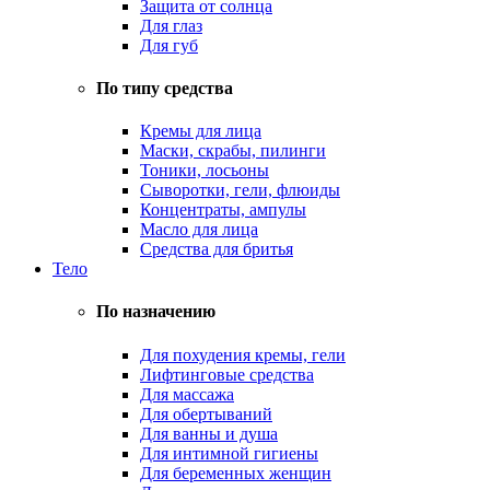
Защита от солнца
Для глаз
Для губ
По типу средства
Кремы для лица
Маски, скрабы, пилинги
Тоники, лосьоны
Сыворотки, гели, флюиды
Концентраты, ампулы
Масло для лица
Средства для бритья
Тело
По назначению
Для похудения кремы, гели
Лифтинговые средства
Для массажа
Для обертываний
Для ванны и душа
Для интимной гигиены
Для беременных женщин