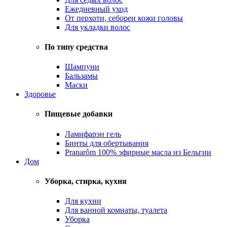
Ежедневный уход
От перхоти, себореи кожи головы
Для укладки волос
По типу средства
Шампуни
Бальзамы
Маски
Здоровье
Пищевые добавки
Ламифарэн гель
Бинты для обертывания
Pranarôm 100% эфирные масла из Бельгии
Дом
Уборка, стирка, кухня
Для кухни
Для ванной комнаты, туалета
Уборка