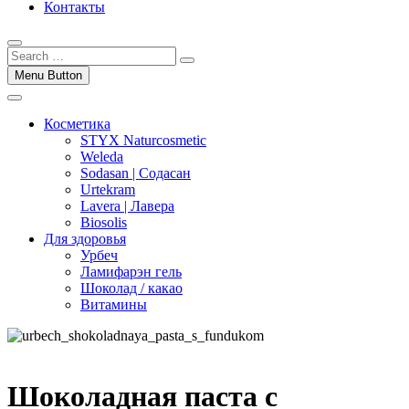
Контакты
Menu Button
Косметика
STYX Naturcosmetic
Weleda
Sodasan | Содасан
Urtekram
Lavera | Лавера
Biosolis
Для здоровья
Урбеч
Ламифарэн гель
Шоколад / какао
Витамины
Шоколадная паста с