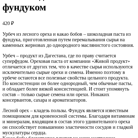
фундуком
420
₽
Урбеч из лесного ореха и какао бобов – шоколадная паста из
фундука, приготовленная путем перемалывания сырья на
каменных жерновах до однородного маслянистого состояния.
Урбеч – продукт из Дагестана, где по праву считается
суперфудом. Ореховая паста от компании «Живой продукт»
отличается от других тем, что в качестве сырья используются
исключительно сырые орехи и семена. Именно поэтому в
урбече остаются все полезные свойства цельного продукта.
По консистенции он более однородный, чем обычные пасты,
и обладает более вязкой консистенцией. И стоит упомянуть
состав – только сырые семена или орехи. Никаких
консервантов, сахара и ароматизаторов.
Лесной орех – кладезь пользы. Фундук является известным
помощником для кровеносной системы. Благодаря витаминам
и минералам, входящим в состав этого удивительного ореха
он способствует повышению эластичности сосудов и гладкой
мускулатуры сердца.