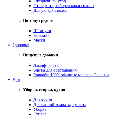
Ежедневный уход
От перхоти, себореи кожи головы
Для укладки волос
По типу средства
Шампуни
Бальзамы
Маски
Здоровье
Пищевые добавки
Ламифарэн гель
Бинты для обертывания
Pranarôm 100% эфирные масла из Бельгии
Дом
Уборка, стирка, кухня
Для кухни
Для ванной комнаты, туалета
Уборка
Стирка