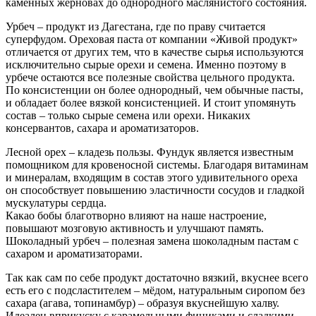
каменных жерновах до однородного маслянистого состояния.
Урбеч – продукт из Дагестана, где по праву считается
суперфудом. Ореховая паста от компании «Живой продукт»
отличается от других тем, что в качестве сырья используются
исключительно сырые орехи и семена. Именно поэтому в
урбече остаются все полезные свойства цельного продукта.
По консистенции он более однородный, чем обычные пасты,
и обладает более вязкой консистенцией. И стоит упомянуть
состав – только сырые семена или орехи. Никаких
консервантов, сахара и ароматизаторов.
Лесной орех – кладезь пользы. Фундук является известным
помощником для кровеносной системы. Благодаря витаминам
и минералам, входящим в состав этого удивительного ореха
он способствует повышению эластичности сосудов и гладкой
мускулатуры сердца.
Какао бобы благотворно влияют на наше настроение,
повышают мозговую активность и улучшают память.
Шоколадный урбеч – полезная замена шоколадным пастам с
сахаром и ароматизаторами.
Так как сам по себе продукт достаточно вязкий, вкуснее всего
есть его с подсластителем – мёдом, натуральным сиропом без
сахара (агава, топинамбур) – образуя вкуснейшую халву.
Идеален вприкуску с карамельными финиками и сладкими