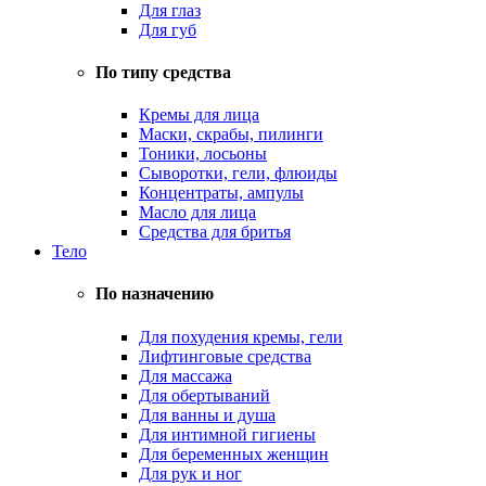
Для глаз
Для губ
По типу средства
Кремы для лица
Маски, скрабы, пилинги
Тоники, лосьоны
Сыворотки, гели, флюиды
Концентраты, ампулы
Масло для лица
Средства для бритья
Тело
По назначению
Для похудения кремы, гели
Лифтинговые средства
Для массажа
Для обертываний
Для ванны и душа
Для интимной гигиены
Для беременных женщин
Для рук и ног