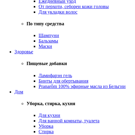
Ежедневный уход
От перхоти, себореи кожи головы
Для укладки волос
По типу средства
Шампуни
Бальзамы
Маски
Здоровье
Пищевые добавки
Ламифарэн гель
Бинты для обертывания
Pranarôm 100% эфирные масла из Бельгии
Дом
Уборка, стирка, кухня
Для кухни
Для ванной комнаты, туалета
Уборка
Стирка