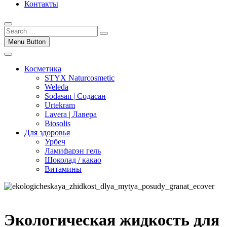
Контакты
Menu Button
Косметика
STYX Naturcosmetic
Weleda
Sodasan | Содасан
Urtekram
Lavera | Лавера
Biosolis
Для здоровья
Урбеч
Ламифарэн гель
Шоколад / какао
Витамины
Экологическая жидкость для