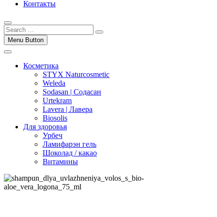
Контакты
Menu Button
Косметика
STYX Naturcosmetic
Weleda
Sodasan | Содасан
Urtekram
Lavera | Лавера
Biosolis
Для здоровья
Урбеч
Ламифарэн гель
Шоколад / какао
Витамины