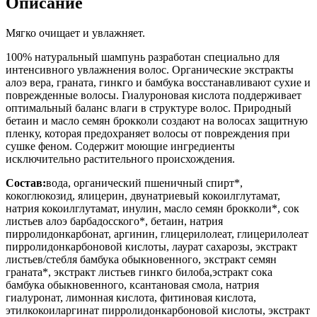
Описание
Мягко очищает и увлажняет.
100% натуральный шампунь разработан специально для
интенсивного увлажнения волос. Органические экстракты
алоэ вера, граната, гинкго и бамбука восстанавливают сухие и
поврежденные волосы. Гиалуроновая кислота поддерживает
оптимальный баланс влаги в структуре волос. Природный
бетаин и масло семян брокколи создают на волосах защитную
пленку, которая предохраняет волосы от повреждения при
сушке феном. Содержит моющие ингредиенты
исключительно растительного происхождения.
Состав:
вода, органический пшеничный спирт*,
кокоглюкозид, ялицерин, двунатриевый кокоилглутамат,
натрия кокоилглутамат, инулин, масло семян брокколи*, сок
листьев алоэ барбадосского*, бетаин, натрия
пирролидонкарбонат, аргинин, глицерилолеат, глицерилолеат
пирролидонкарбоновой кислоты, лаурат сахарозы, экстракт
листьев/стебля бамбука обыкновенного, экстракт семян
граната*, экстракт листьев гинкго билоба,эстракт сока
бамбука обыкновенного, ксантановая смола, натрия
гиалуронат, лимонная кислота, фитиновая кислота,
этилкокоиларгинат пирролидонкарбоновой кислоты, экстракт