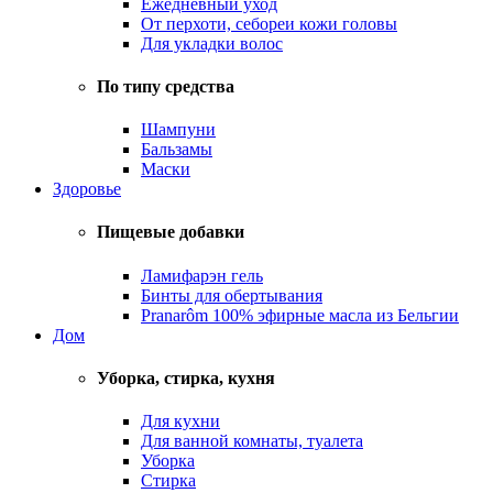
Ежедневный уход
От перхоти, себореи кожи головы
Для укладки волос
По типу средства
Шампуни
Бальзамы
Маски
Здоровье
Пищевые добавки
Ламифарэн гель
Бинты для обертывания
Pranarôm 100% эфирные масла из Бельгии
Дом
Уборка, стирка, кухня
Для кухни
Для ванной комнаты, туалета
Уборка
Стирка