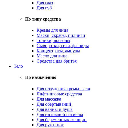
Для глаз
Для губ
По типу средства
Кремы для лица
Маски, скрабы, пилинги
Тоники, лосьоны
Сыворотки, гели, флюиды
Концентраты, ампулы
Масло для лица
Средства для бритья
Тело
По назначению
Для похудения кремы, гели
Лифтинговые средства
Для массажа
Для обертываний
Для ванны и душа
Для интимной гигиены
Для беременных женщин
Для рук и ног