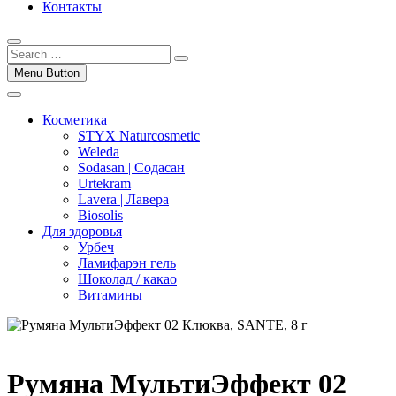
Контакты
Menu Button
Косметика
STYX Naturcosmetic
Weleda
Sodasan | Содасан
Urtekram
Lavera | Лавера
Biosolis
Для здоровья
Урбеч
Ламифарэн гель
Шоколад / какао
Витамины
Румяна МультиЭффект 02