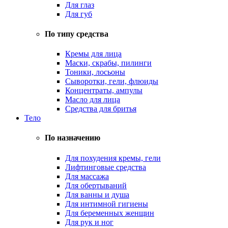
Для глаз
Для губ
По типу средства
Кремы для лица
Маски, скрабы, пилинги
Тоники, лосьоны
Сыворотки, гели, флюиды
Концентраты, ампулы
Масло для лица
Средства для бритья
Тело
По назначению
Для похудения кремы, гели
Лифтинговые средства
Для массажа
Для обертываний
Для ванны и душа
Для интимной гигиены
Для беременных женщин
Для рук и ног