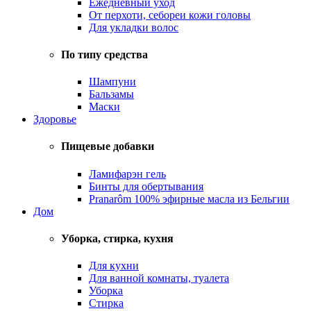
Ежедневный уход
От перхоти, себореи кожи головы
Для укладки волос
По типу средства
Шампуни
Бальзамы
Маски
Здоровье
Пищевые добавки
Ламифарэн гель
Бинты для обертывания
Pranarôm 100% эфирные масла из Бельгии
Дом
Уборка, стирка, кухня
Для кухни
Для ванной комнаты, туалета
Уборка
Стирка