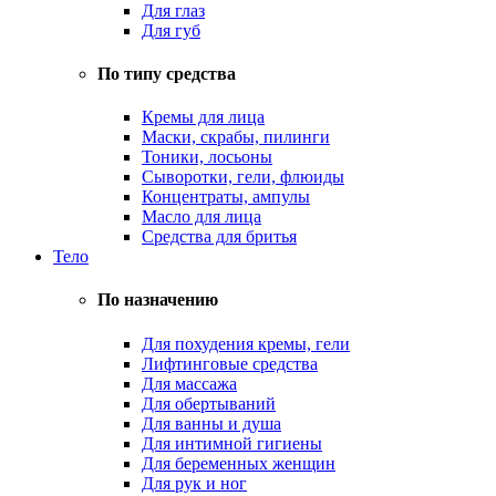
Для глаз
Для губ
По типу средства
Кремы для лица
Маски, скрабы, пилинги
Тоники, лосьоны
Сыворотки, гели, флюиды
Концентраты, ампулы
Масло для лица
Средства для бритья
Тело
По назначению
Для похудения кремы, гели
Лифтинговые средства
Для массажа
Для обертываний
Для ванны и душа
Для интимной гигиены
Для беременных женщин
Для рук и ног