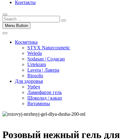
Контакты
Menu Button
Косметика
STYX Naturcosmetic
Weleda
Sodasan | Содасан
Urtekram
Lavera | Лавера
Biosolis
Для здоровья
Урбеч
Ламифарэн гель
Шоколад / какао
Витамины
Розовый нежный гель для