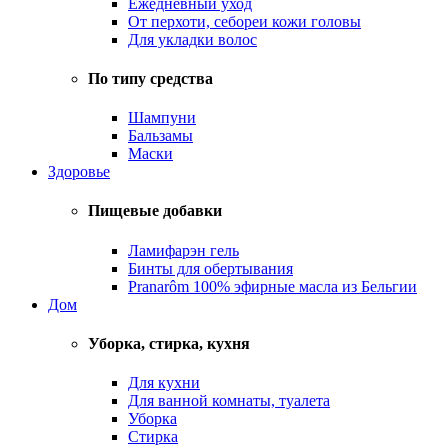
Ежедневный уход
От перхоти, себореи кожи головы
Для укладки волос
По типу средства
Шампуни
Бальзамы
Маски
Здоровье
Пищевые добавки
Ламифарэн гель
Бинты для обертывания
Pranarôm 100% эфирные масла из Бельгии
Дом
Уборка, стирка, кухня
Для кухни
Для ванной комнаты, туалета
Уборка
Стирка