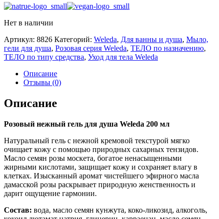
Нет в наличии
Артикул:
8826
Категорий:
Weleda
,
Для ванны и душа
,
Мыло,
гели для душа
,
Розовая серия Weleda
,
ТЕЛО по назначению
,
ТЕЛО по типу средства
,
Уход для тела Weleda
Описание
Отзывы (0)
Описание
Розовый нежный гель для душа Weleda 200 мл
Натуральный гель с нежной кремовой текстурой мягко
очищает кожу с помощью природных сахарных тензидов.
Масло семян розы москета, богатое ненасыщенными
жирными кислотами, защищает кожу и сохраняет влагу в
клетках. Изысканный аромат чистейшего эфирного масла
дамасской розы раскрывает природную женственность и
дарит ощущение гармонии.
Состав:
вода, масло семян кунжута, коко-ликозид, алкоголь,
кокоил лютамат натрия, глицерин, карраенан, масло семян