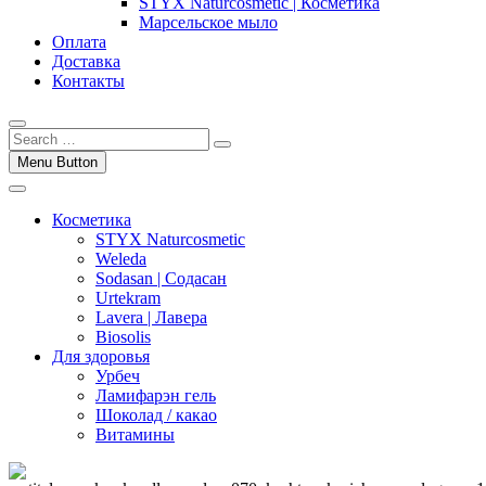
STYX Naturcosmetic | Косметика
Марсельское мыло
Оплата
Доставка
Контакты
Menu Button
Косметика
STYX Naturcosmetic
Weleda
Sodasan | Содасан
Urtekram
Lavera | Лавера
Biosolis
Для здоровья
Урбеч
Ламифарэн гель
Шоколад / какао
Витамины