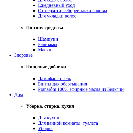
Ежедневный уход
От перхоти, себореи кожи головы
Для укладки волос
По типу средства
Шампуни
Бальзамы
Маски
Здоровье
Пищевые добавки
Ламифарэн гель
Бинты для обертывания
Pranarôm 100% эфирные масла из Бельгии
Дом
Уборка, стирка, кухня
Для кухни
Для ванной комнаты, туалета
Уборка