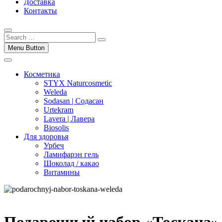
Доставка
Контакты
Menu Button
Косметика
STYX Naturcosmetic
Weleda
Sodasan | Содасан
Urtekram
Lavera | Лавера
Biosolis
Для здоровья
Урбеч
Ламифарэн гель
Шоколад / какао
Витамины