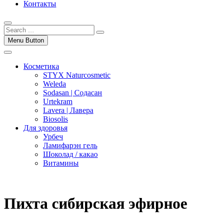
Контакты
Menu Button
Косметика
STYX Naturcosmetic
Weleda
Sodasan | Содасан
Urtekram
Lavera | Лавера
Biosolis
Для здоровья
Урбеч
Ламифарэн гель
Шоколад / какао
Витамины
Пихта сибирская эфирное