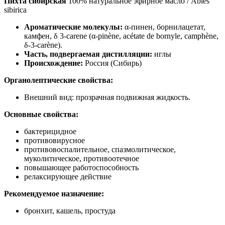
Пихта сибирская
100% натуральное эфирное масло / Abies
sibirica
Ароматические молекулы:
α-пинен, борнилацетат,
камфен, δ 3-carene (α-pinène, acétate de bornyle, camphène,
δ-3-carène).
Часть, подвергаемая дистилляции:
иглы
Происхождение:
Россия (Сибирь)
Органолептические свойства:
Внешний вид: прозрачная подвижная жидкость.
Основные свойства:
бактерицидное
противовирусное
противовоспалительное, спазмолитическое,
муколитическое, противоотечное
повышающее работоспособность
релаксирующее действие
Рекомендуемое назначение:
бронхит, кашель, простуда