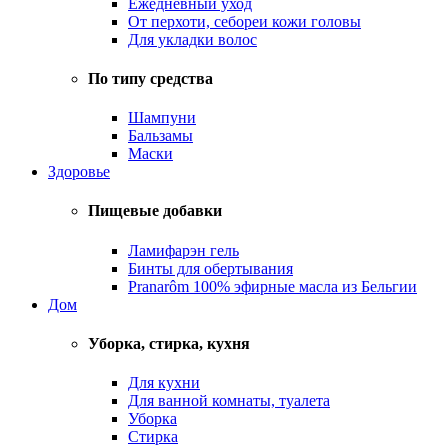
Ежедневный уход
От перхоти, себореи кожи головы
Для укладки волос
По типу средства
Шампуни
Бальзамы
Маски
Здоровье
Пищевые добавки
Ламифарэн гель
Бинты для обертывания
Pranarôm 100% эфирные масла из Бельгии
Дом
Уборка, стирка, кухня
Для кухни
Для ванной комнаты, туалета
Уборка
Стирка