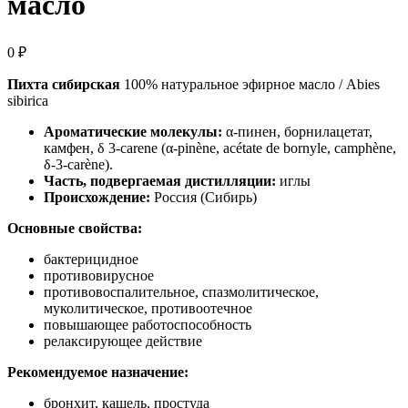
масло
0
₽
Пихта сибирская
100% натуральное эфирное масло / Abies
sibirica
Ароматические молекулы:
α-пинен, борнилацетат,
камфен, δ 3-carene (α-pinène, acétate de bornyle, camphène,
δ-3-carène).
Часть, подвергаемая дистилляции:
иглы
Происхождение:
Россия (Сибирь)
Основные свойства:
бактерицидное
противовирусное
противовоспалительное, спазмолитическое,
муколитическое, противоотечное
повышающее работоспособность
релаксирующее действие
Рекомендуемое назначение:
бронхит, кашель, простуда