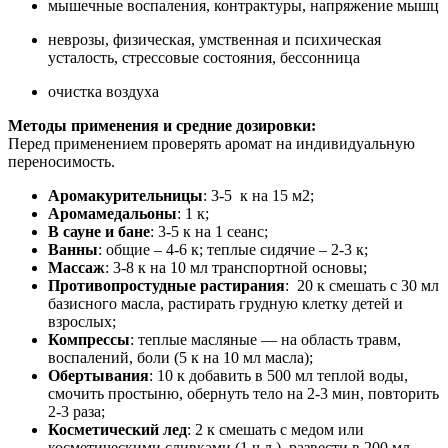
мышечные воспаления, контрактуры, напряжение мышц
неврозы, физическая, умственная и психическая
усталость, стрессовые состояния, бессонница
очистка воздуха
Методы применения и средние дозировки:
Перед применением проверять аромат на индивидуальную
переносимость.
Аромакурительницы
: 3-5 к на 15 м2;
Аромамедальоны
: 1 к;
В сауне и бане
: 3-5 к на 1 сеанс;
Ванны
: общие – 4-6 к; теплые сидячие – 2-3 к;
Массаж
: 3-8 к на 10 мл транспортной основы;
Противопростудные растирания
: 20 к смешать с 30 мл
базисного масла, растирать грудную клетку детей и
взрослых;
Компрессы
: теплые масляные — на область травм,
воспалений, боли (5 к на 10 мл масла);
Обертывания
: 10 к добавить в 500 мл теплой воды,
смочить простыню, обернуть тело на 2-3 мин, повторить
2-3 раза;
Косметический лед
: 2 к смешать с медом или
косметическими сливками (1 ч.л.), развести в 200 мл