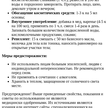
воды и порционно заморозить. Протирать лицо, шею,
декольте утром и вечером;
Обогащение косметических средств
: 1-3 к на 5 мл
основы;
Внутреннее употребление
: добавка в мед, варенье (4-5 к
на 100 мл), применять по 1 ч.л. смеси 1-4 раза в день.
Запивать большим количеством подкисленной воды,
кисломолочными продуктами, соками;
Репеллент
: 15 к смешать с 50 мл базисного масла,
молочка для тела или тоника, наносить равномерно на
открытые участки тела;
Меры предосторожности:
Не использовать лицам больным эпилепсией, людям с
индивидуальной непереносимостью. Не рекомендуется
перед сном.
Не применять в сочетании с алкоголем.
Хранить в теплом, защищенном от солнечного света
месте.
Предупреждение! Выше приведенные свойства, показания и
советы по использованию не являются
медицински одобренными. Их источниками являются
издания или интернет сайты, специализирующиеся на