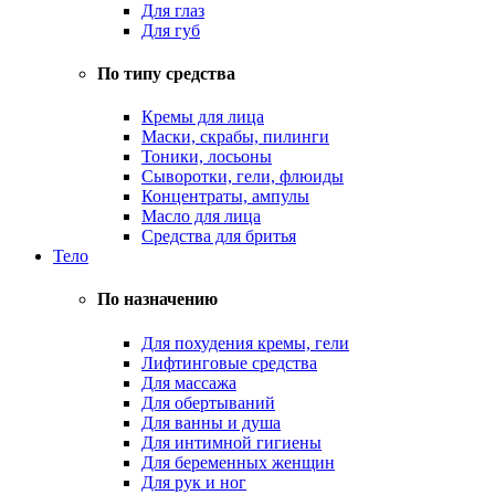
Для глаз
Для губ
По типу средства
Кремы для лица
Маски, скрабы, пилинги
Тоники, лосьоны
Сыворотки, гели, флюиды
Концентраты, ампулы
Масло для лица
Средства для бритья
Тело
По назначению
Для похудения кремы, гели
Лифтинговые средства
Для массажа
Для обертываний
Для ванны и душа
Для интимной гигиены
Для беременных женщин
Для рук и ног