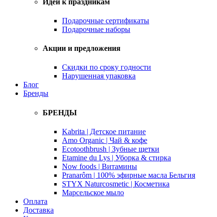
Идеи к праздникам
Подарочные сертификаты
Подарочные наборы
Акции и предложения
Скидки по сроку годности
Нарушенная упаковка
Блог
Бренды
БРЕНДЫ
Kabrita | Детское питание
Amo Organic | Чай & кофе
Ecotoothbrush | Зубные щетки
Etamine du Lys | Уборка & стирка
Now foods | Витамины
Pranarôm | 100% эфирные масла Бельгия
STYX Naturcosmetic | Косметика
Марсельское мыло
Оплата
Доставка