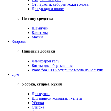
От перхоти, себореи кожи головы
Для укладки волос
По типу средства
Шампуни
Бальзамы
Маски
Здоровье
Пищевые добавки
Ламифарэн гель
Бинты для обертывания
Pranarôm 100% эфирные масла из Бельгии
Дом
Уборка, стирка, кухня
Для кухни
Для ванной комнаты, туалета
Уборка
Стирка