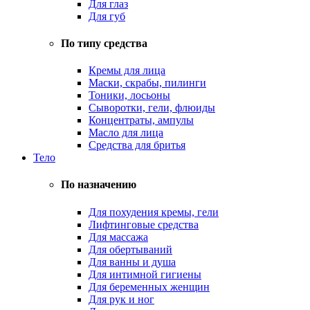
Для глаз
Для губ
По типу средства
Кремы для лица
Маски, скрабы, пилинги
Тоники, лосьоны
Сыворотки, гели, флюиды
Концентраты, ампулы
Масло для лица
Средства для бритья
Тело
По назначению
Для похудения кремы, гели
Лифтинговые средства
Для массажа
Для обертываний
Для ванны и душа
Для интимной гигиены
Для беременных женщин
Для рук и ног