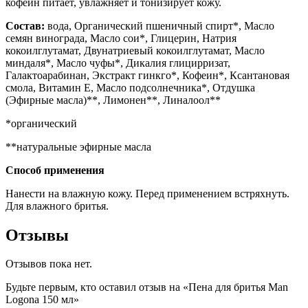
кофеин питает, увлажняет и тонизирует кожу.
Состав:
вода, Органический пшеничный спирт*, Масло
семян винограда, Масло сои*, Глицерин, Натрия
кокоилглутамат, Двунатриевый кокоилглутамат, Масло
миндаля*, Масло чуфы*, Дикалия глицирризат,
Галактоарабинан, Экстракт гинкго*, Кофеин*, Ксантановая
смола, Витамин Е, Масло подсолнечника*, Отдушка
(Эфирные масла)**, Лимонен**, Линалоол**
*органический
**натуральные эфирные масла
Способ применения
Нанести на влажную кожу. Перед применением встряхнуть.
Для влажного бритья.
Отзывы
Отзывов пока нет.
Будьте первым, кто оставил отзыв на «Пена для бритья Man
Logona 150 мл»