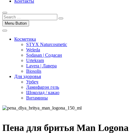
Контакты
Menu Button
Косметика
STYX Naturcosmetic
Weleda
Sodasan | Содасан
Urtekram
Lavera | Лавера
Biosolis
Для здоровья
Урбеч
Ламифарэн гель
Шоколад / какао
Витамины
Пена для бритья Man Logona