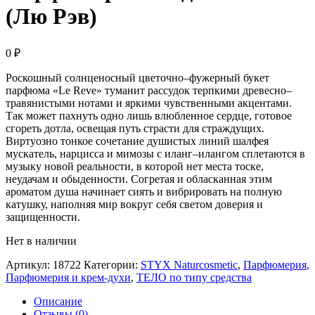
(Лю Рэв)
0
₽
Роскошный солнценосный цветочно–фужерный букет
парфюма «Le Reve» туманит рассудок терпкими древесно–
травянистыми нотами и яркими чувственными акцентами.
Так может пахнуть одно лишь влюбленное сердце, готовое
сгореть дотла, освещая путь страсти для страждущих.
Виртуозно тонкое сочетание душистых линий шалфея
мускатель, нарцисса и мимозы с иланг–илангом сплетаются в
музыку новой реальности, в которой нет места тоске,
неудачам и обыденности. Согретая и обласканная этим
ароматом душа начинает сиять и вибрировать на полную
катушку, наполняя мир вокруг себя светом доверия и
защищенности.
Нет в наличии
Артикул:
18722
Категории:
STYX Naturcosmetic
,
Парфюмерия
,
Парфюмерия и крем-духи
,
ТЕЛО по типу средства
Описание
Отзывы (0)