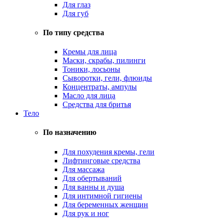
Для глаз
Для губ
По типу средства
Кремы для лица
Маски, скрабы, пилинги
Тоники, лосьоны
Сыворотки, гели, флюиды
Концентраты, ампулы
Масло для лица
Средства для бритья
Тело
По назначению
Для похудения кремы, гели
Лифтинговые средства
Для массажа
Для обертываний
Для ванны и душа
Для интимной гигиены
Для беременных женщин
Для рук и ног