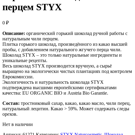
перцем STYX
0
₽
Описание:
органический горький шоколад ручной работы с
натуральным чили перцем.
Плитка горького шоколад, произведённого из какао высшей
пробы, с добавлением натурального жгучего перца чили.
Шоколад STYX – это только натуральные ингредиенты и
уникальные рецепты.
Весь шоколад STYX производится вручную, а сырьё
выращено на экологически чистых плантациях под контролем
Еврокомиссии.
Экологичность и натуральность шоколада STYX
подтверждена высшими европейскими сертификатами
качества: EU ORGANIC BIO и Austria Bio Garantie.
Состав:
тростниковый сахар, какао, какао масло, чили перец,
натуральный лецитин. Какао > 59%. Может содержать следы
орехов.
Нет в наличии
Артикул:
61271
Категории:
STYX Naturcosmetic
,
Шоколад
,