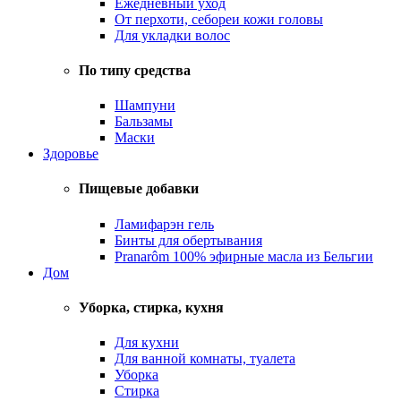
Ежедневный уход
От перхоти, себореи кожи головы
Для укладки волос
По типу средства
Шампуни
Бальзамы
Маски
Здоровье
Пищевые добавки
Ламифарэн гель
Бинты для обертывания
Pranarôm 100% эфирные масла из Бельгии
Дом
Уборка, стирка, кухня
Для кухни
Для ванной комнаты, туалета
Уборка
Стирка