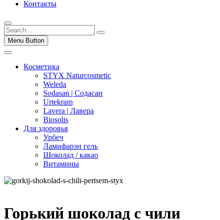
Контакты
Menu Button
Косметика
STYX Naturcosmetic
Weleda
Sodasan | Содасан
Urtekram
Lavera | Лавера
Biosolis
Для здоровья
Урбеч
Ламифарэн гель
Шоколад / какао
Витамины
Горький шоколад с чили