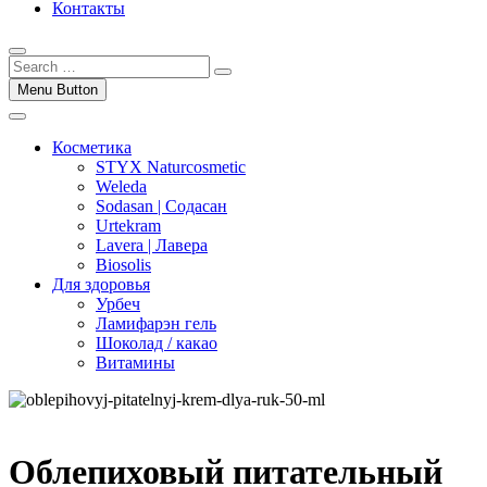
Контакты
Menu Button
Косметика
STYX Naturcosmetic
Weleda
Sodasan | Содасан
Urtekram
Lavera | Лавера
Biosolis
Для здоровья
Урбеч
Ламифарэн гель
Шоколад / какао
Витамины
Облепиховый питательный