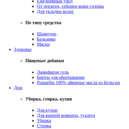
Ежедневный уход
От перхоти, себореи кожи головы
Для укладки волос
По типу средства
Шампуни
Бальзамы
Маски
Здоровье
Пищевые добавки
Ламифарэн гель
Бинты для обертывания
Pranarôm 100% эфирные масла из Бельгии
Дом
Уборка, стирка, кухня
Для кухни
Для ванной комнаты, туалета
Уборка
Стирка