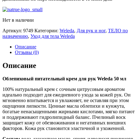
Нет в наличии
Артикул:
9749
Категории:
Weleda
,
Для рук и ног
,
ТЕЛО по
назначению
,
Уход для тела Weleda
Описание
Отзывы (0)
Описание
Облепиховый питательный крем для рук Weleda 50 мл
100% натуральный крем с сочным цитрусовым ароматом
идеально подходит для ежедневного ухода за кожей рук. Он
мгновенно впитывается и увлажняет, не оставляя при этом
ощущения липкости. Ценные масла облепихи и кунжута,
богатые ненасыщенными жирными кислотами, мягко питают
и поддерживают гидролипидный баланс. Пчелиный воск
защищает кожу от обезвоживания и негативных внешних
факторов. Кожа рук становится эластичной и ухоженной.
Состав:
вода, кунжутное масло, спирт, идролизат пчелиного