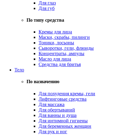
Для глаз
Для губ
По типу средства
Кремы для лица
Маски, скрабы, пилинги
Тоники, лосьоны
Сыворотки, гели, флюиды
Концентраты, ампулы
Масло для лица
Средства для бритья
Тело
По назначению
Для похудения кремы, гели
Лифтинговые средства
Для массажа
Для обертываний
Для ванны и душа
Для интимной гигиены
Для беременных женщин
Для рук и ног