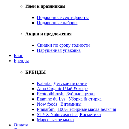
Идеи к праздникам
Подарочные сертификаты
Подарочные наборы
Акции и предложения
Скидки по сроку годности
Нарушенная упаковка
Блог
Бренды
БРЕНДЫ
Kabrita | Детское питание
Amo Organic | Чай & кофе
Ecotoothbrush | Зубные щетки
Etamine du Lys | Уборка & стирка
Now foods | Витамины
Pranarôm | 100% эфирные масла Бельгия
STYX Naturcosmetic | Косметика
Марсельское мыло
Оплата