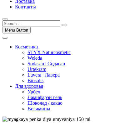
Доставка
Контакты
Menu Button
Косметика
STYX Naturcosmetic
Weleda
Sodasan | Содасан
Urtekram
Lavera | Лавера
Biosolis
Для здоровья
Урбеч
Ламифарэн гель
Шоколад / какао
Витамины