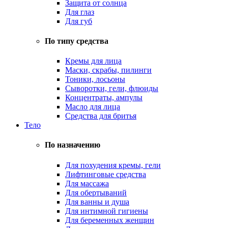
Защита от солнца
Для глаз
Для губ
По типу средства
Кремы для лица
Маски, скрабы, пилинги
Тоники, лосьоны
Сыворотки, гели, флюиды
Концентраты, ампулы
Масло для лица
Средства для бритья
Тело
По назначению
Для похудения кремы, гели
Лифтинговые средства
Для массажа
Для обертываний
Для ванны и душа
Для интимной гигиены
Для беременных женщин