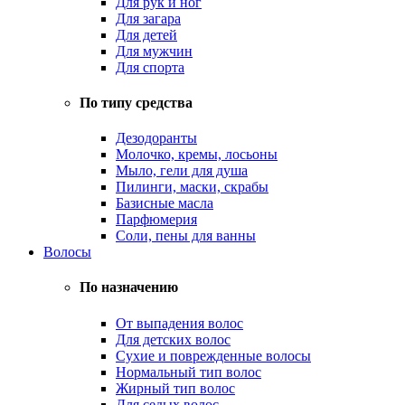
Для рук и ног
Для загара
Для детей
Для мужчин
Для спорта
По типу средства
Дезодоранты
Молочко, кремы, лосьоны
Мыло, гели для душа
Пилинги, маски, скрабы
Базисные масла
Парфюмерия
Соли, пены для ванны
Волосы
По назначению
От выпадения волос
Для детских волос
Сухие и поврежденные волосы
Нормальный тип волос
Жирный тип волос
Для седых волос