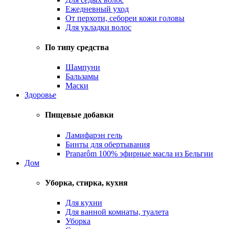
Ежедневный уход
От перхоти, себореи кожи головы
Для укладки волос
По типу средства
Шампуни
Бальзамы
Маски
Здоровье
Пищевые добавки
Ламифарэн гель
Бинты для обертывания
Pranarôm 100% эфирные масла из Бельгии
Дом
Уборка, стирка, кухня
Для кухни
Для ванной комнаты, туалета
Уборка