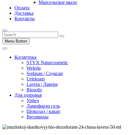
Марсельское мыло
Оплата
Доставка
Контакты
Menu Button
Косметика
STYX Naturcosmetic
Weleda
Sodasan | Содасан
Urtekram
Lavera | Лавера
Biosolis
Для здоровья
Урбеч
Ламифарэн гель
Шоколад / какао
Витамины