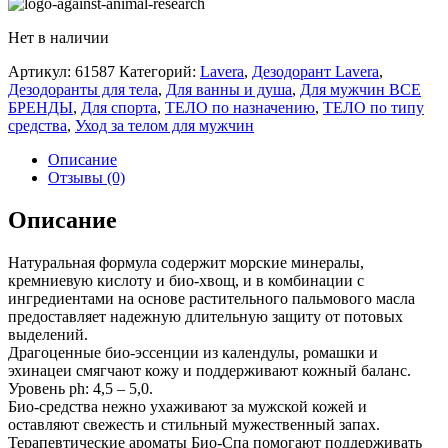
Нет в наличии
Артикул:
61587
Категорий:
Lavera
,
Дезодорант Lavera
,
Дезодоранты для тела
,
Для ванны и душа
,
Для мужчин ВСЕ
БРЕНДЫ
,
Для спорта
,
ТЕЛО по назначению
,
ТЕЛО по типу
средства
,
Уход за телом для мужчин
Описание
Отзывы (0)
Описание
Натуральная формула содержит морские минералы,
кремниевую кислоту и био-хвощ, и в комбинации с
ингредиентами на основе растительного пальмового масла
предоставляет надежную длительную защиту от потовых
выделений.
Драгоценные био-эссенции из календулы, ромашки и
эхинацеи смягчают кожу и поддерживают кожный баланс.
Уровень ph: 4,5 – 5,0.
Био-средства нежно ухаживают за мужской кожей и
оставляют свежесть и стильный мужественный запах.
Терапевтические ароматы Био-Спа помогают поддерживать