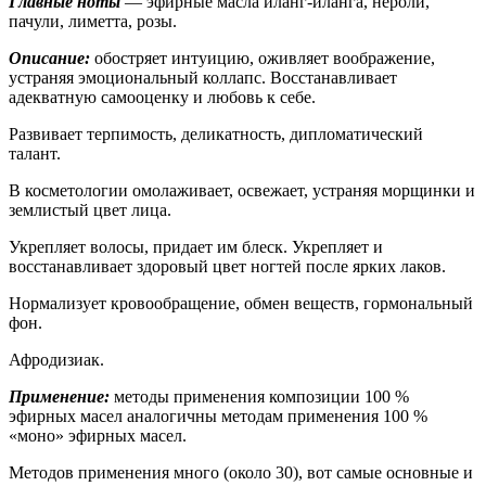
Главные ноты
— эфирные масла иланг-иланга, нероли,
пачули, лиметта, розы.
Описание:
обостряет интуицию, оживляет воображение,
устраняя эмоциональный коллапс. Восстанавливает
адекватную самооценку и любовь к себе.
Развивает терпимость, деликатность, дипломатический
талант.
В косметологии омолаживает, освежает, устраняя морщинки и
землистый цвет лица.
Укрепляет волосы, придает им блеск. Укрепляет и
восстанавливает здоровый цвет ногтей после ярких лаков.
Нормализует кровообращение, обмен веществ, гормональный
фон.
Афродизиак.
Применение:
методы применения композиции 100 %
эфирных масел аналогичны методам применения 100 %
«моно» эфирных масел.
Методов применения много (около 30), вот самые основные и