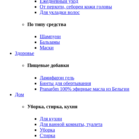
Ежедневный уход
От перхоти, себореи кожи головы
Для укладки волос
По типу средства
Шампуни
Бальзамы
Маски
Здоровье
Пищевые добавки
Ламифарэн гель
Бинты для обертывания
Pranarôm 100% эфирные масла из Бельгии
Дом
Уборка, стирка, кухня
Для кухни
Для ванной комнаты, туалета
Уборка
Стирка