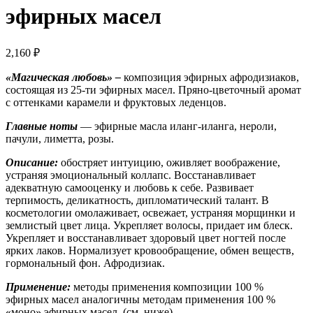
эфирных масел
2,160
₽
«Магическая любовь» –
композиция эфирных афродизиаков,
состоящая из 25-ти эфирных масел. Пряно-цветочный аромат
с оттенками карамели и фруктовых леденцов.
Главные ноты
— эфирные масла иланг-иланга, нероли,
пачули, лиметта, розы.
Описание:
обостряет интуицию, оживляет воображение,
устраняя эмоциональный коллапс. Восстанавливает
адекватную самооценку и любовь к себе. Развивает
терпимость, деликатность, дипломатический талант. В
косметологии омолаживает, освежает, устраняя морщинки и
землистый цвет лица. Укрепляет волосы, придает им блеск.
Укрепляет и восстанавливает здоровый цвет ногтей после
ярких лаков. Нормализует кровообращение, обмен веществ,
гормональный фон. Афродизиак.
Применение:
методы применения композиции 100 %
эфирных масел аналогичны методам применения 100 %
«моно» эфирных масел. (см. ниже)