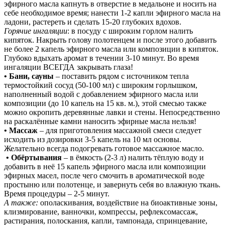
эфирного масла капнуть в отверстие в медальоне и носить на
себе необходимое время; нанести 1-2 капли эфирного масла на
ладони, растереть и сделать 15-20 глубоких вдохов.
Горячие ингаляции
: в посуду с широким горлом налить
кипяток. Накрыть голову полотенцем и после этого добавить
не более 2 капель эфирного масла или композиции в кипяток.
Глубоко вдыхать аромат в течении 3-10 минут. Во время
ингаляции ВСЕГДА закрывать глаза!
• Бани, сауны
– поставить рядом с источником тепла
термостойкий сосуд (50-100 мл) с широким горлышком,
наполненный водой с добавлением эфирного масла или
композиции (до 10 капель на 15 кв. м.), этой смесью также
можно окропить деревянные лавки и стены. Непосредственно
на раскалённые камни наносить эфирные масла нельзя!
• Массаж
– для приготовления массажной смеси следует
исходить из дозировки 3-5 капель на 10 мл основы.
Желательно всегда подогревать готовое массажное масло.
• Обёртывания
– в ёмкость (2-3 л) налить тёплую воду и
добавить в неё 15 капель эфирного масла или композиции
эфирных масел, после чего смочить в ароматической воде
простыню или полотенце, и завернуть себя во влажную ткань.
Время процедуры – 2-5 минут.
А также:
ополаскивания, воздействие на биоактивные зоны,
клизмирование, ванночки, компрессы, рефлексомассаж,
растирания, полоскания, капли, тампонада, спринцевание,