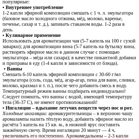
популярные:
• Внутреннее употребление
1-2 капли эфирной композиции смешать с 1 ч. л. эмульгатора
(базовое масло холодного отжима, мёд, молоко, варенье,
печенье, сахар и т. д.), запивать стаканом воды. 1-2 раза в
день.
• Кулинарное применение
Использовать для ароматизации чая (5-7 капель на 100 г сухой
заварки); для ароматизации вина (5-7 капель на бутылку вина,
растворять эфирное масло в данном случае с помощью
эмульгатора – мёда или сахара); в качестве пикантной добавки
и приправы в еду (1-4 капли в зависимости от блюда).
• Ванны
Смешать 6-10 капель эфирной композиции с 30-60 г/мл
эмульгатора (соль, сода, мёд, агар-агар, пена для ванн, сливки,
молоко, крахмал и т. п.), после чего добавить смесь в воду.
Температурный режим ванны подбирать индивидуально!
Следует помнить, что ванны с водой, имеющей температуру
тела (36-37 С), не имеют противопоказаний!
• Ингаляции – вдыхание летучих веществ через нос и рот.
Холодные ингаляции:
аромакурительницы – в верхнюю чашу
аромалампы налить тёплую воду, добавить эфирное масло из
расчёта 5 капель на 15 кв. м., в нижний ярус поставить
зажжённую свечу. Время ингаляции 20 минут — 4 ч,
увеличивать его постепенно. Аромамедальоны – 2-3 капли