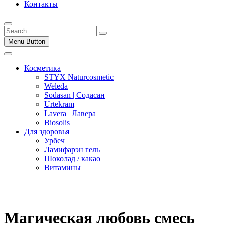
Контакты
Menu Button
Косметика
STYX Naturcosmetic
Weleda
Sodasan | Содасан
Urtekram
Lavera | Лавера
Biosolis
Для здоровья
Урбеч
Ламифарэн гель
Шоколад / какао
Витамины
Магическая любовь смесь