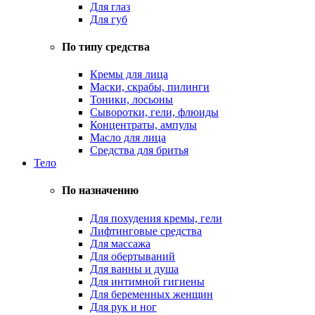
Для глаз
Для губ
По типу средства
Кремы для лица
Маски, скрабы, пилинги
Тоники, лосьоны
Сыворотки, гели, флюиды
Концентраты, ампулы
Масло для лица
Средства для бритья
Тело
По назначению
Для похудения кремы, гели
Лифтинговые средства
Для массажа
Для обертываний
Для ванны и душа
Для интимной гигиены
Для беременных женщин
Для рук и ног