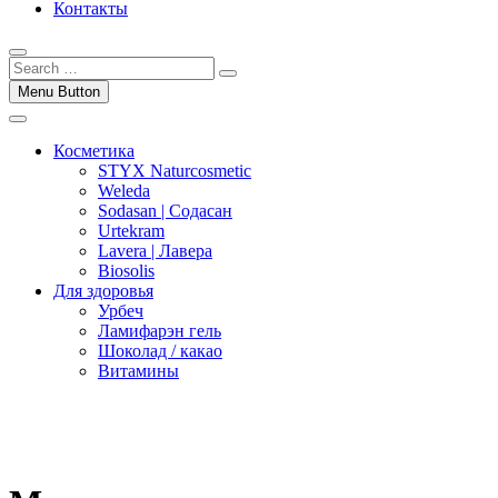
Контакты
Menu Button
Косметика
STYX Naturcosmetic
Weleda
Sodasan | Содасан
Urtekram
Lavera | Лавера
Biosolis
Для здоровья
Урбеч
Ламифарэн гель
Шоколад / какао
Витамины