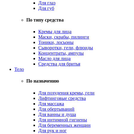
Для глаз
Для губ
По типу средства
Кремы для лица
Маски, скрабы, пилинги
Тоники, лосьоны
Сыворотки, гели, флюиды
Концентраты, ампулы
Масло для лица
Средства для бритья
Тело
По назначению
Для похудения кремы, гели
Лифтинговые средства
Для массажа
Для обертываний
Для ванны и душа
Для интимной гигиены
Для беременных женщин
Для рук и ног