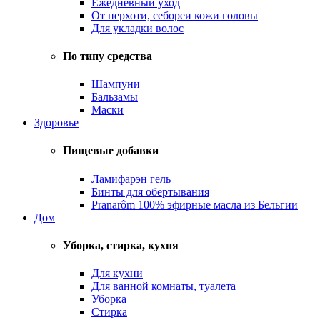
Ежедневный уход
От перхоти, себореи кожи головы
Для укладки волос
По типу средства
Шампуни
Бальзамы
Маски
Здоровье
Пищевые добавки
Ламифарэн гель
Бинты для обертывания
Pranarôm 100% эфирные масла из Бельгии
Дом
Уборка, стирка, кухня
Для кухни
Для ванной комнаты, туалета
Уборка
Стирка