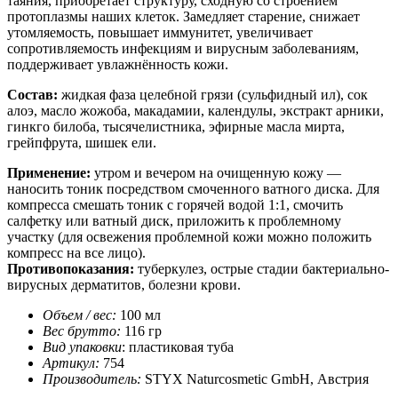
таяния, приобретает структуру, сходную со строением
протоплазмы наших клеток. Замедляет старение, снижает
утомляемость, повышает иммунитет, увеличивает
сопротивляемость инфекциям и вирусным заболеваниям,
поддерживает увлажнённость кожи.
Состав:
жидкая фаза целебной грязи (сульфидный ил), сок
алоэ, масло жожоба, макадамии, календулы, экстракт арники,
гинкго билоба, тысячелистника, эфирные масла мирта,
грейпфрута, шишек ели.
Применение:
утром и вечером на очищенную кожу —
наносить тоник посредством смоченного ватного диска. Для
компресса смешать тоник с горячей водой 1:1, смочить
салфетку или ватный диск, приложить к проблемному
участку (для освежения проблемной кожи можно положить
компресс на все лицо).
Противопоказания:
туберкулез, острые стадии бактериально-
вирусных дерматитов, болезни крови.
Объем / вес:
100 мл
Вес брутто:
116 гр
Вид упаковки
: пластиковая туба
Артикул:
754
Производитель:
STYX Naturcosmetic GmbH, Австрия