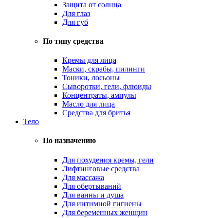
Защита от солнца
Для глаз
Для губ
По типу средства
Кремы для лица
Маски, скрабы, пилинги
Тоники, лосьоны
Сыворотки, гели, флюиды
Концентраты, ампулы
Масло для лица
Средства для бритья
Тело
По назначению
Для похудения кремы, гели
Лифтинговые средства
Для массажа
Для обертываний
Для ванны и душа
Для интимной гигиены
Для беременных женщин