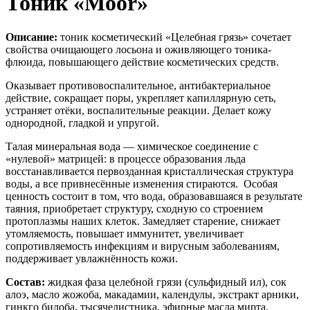
Тоник «Moor»
Описание:
тоник косметический «Целебная грязь» сочетает
свойства очищающего лосьона и оживляющего тоника-
флюида, повышающего действие косметических средств.
Оказывает противовоспалительное, антибактериальное
действие, сокращает поры, укрепляет капиллярную сеть,
устраняет отёки, воспалительные реакции. Делает кожу
однородной, гладкой и упругой.
Талая минеральная вода — химическое соединение с
«нулевой» матрицей: в процессе образования льда
восстанавливается первозданная кристаллическая структура
воды, а все привнесённые изменения стираются. Особая
ценность состоит в том, что вода, образовавшаяся в результате
таяния, приобретает структуру, сходную со строением
протоплазмы наших клеток. Замедляет старение, снижает
утомляемость, повышает иммунитет, увеличивает
сопротивляемость инфекциям и вирусным заболеваниям,
поддерживает увлажнённость кожи.
Состав:
жидкая фаза целебной грязи (сульфидный ил), сок
алоэ, масло жожоба, макадамии, календулы, экстракт арники,
гинкго билоба, тысячелистника, эфирные масла мирта,