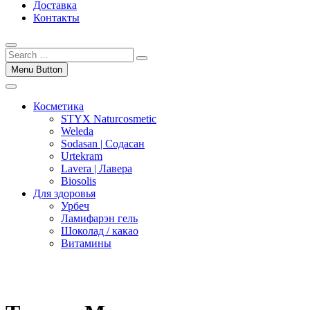
Доставка
Контакты
Menu Button
Косметика
STYX Naturcosmetic
Weleda
Sodasan | Содасан
Urtekram
Lavera | Лавера
Biosolis
Для здоровья
Урбеч
Ламифарэн гель
Шоколад / какао
Витамины