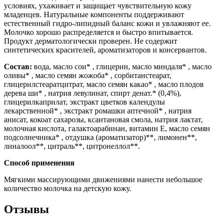
условиях, ухаживает и защищает чувствительную кожу
младенцев. Натуральные компоненты поддерживают
естественный гидро-липидный баланс кожи и увлажняют ее.
Молочко хорошо распределяется и быстро впитывается.
Продукт дерматологически проверен. Не содержит
синтетических красителей, ароматизаторов и консервантов.
Состав:
вода, масло сои* , глицерин, масло миндаля* , масло
оливы* , масло семян жожоба* , сорбитанстеарат,
глицерилстеаратцитрат, масло семян какао* , масло плодов
дерева ши* , натрия левулинат, спирт денат.* (0,4%),
глицерилкаприлат, экстракт цветков календулы
лекарственной* , экстракт ромашки аптечной* , натрия
анисат, кокоат сахарозы, ксантановая смола, натрия лактат,
молочная кислота, галактоарабинан, витамин Е, масло семян
подсолнечника* , отдушка (ароматизатор)**, лимонен**,
линалоол**, цитраль**, цитронеллол**.
Способ применения
Мягкими массирующими движениями нанести небольшое
количество молочка на детскую кожу.
Отзывы