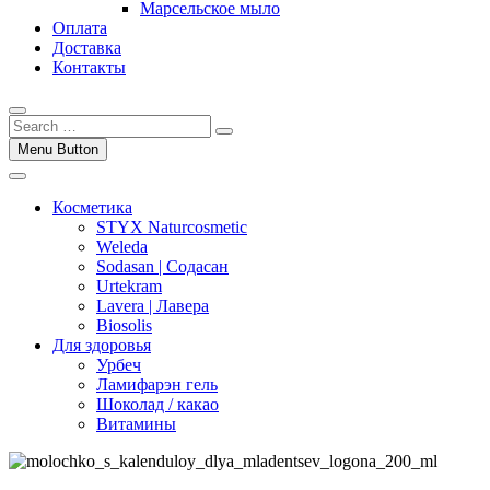
Марсельское мыло
Оплата
Доставка
Контакты
Menu Button
Косметика
STYX Naturcosmetic
Weleda
Sodasan | Содасан
Urtekram
Lavera | Лавера
Biosolis
Для здоровья
Урбеч
Ламифарэн гель
Шоколад / какао
Витамины