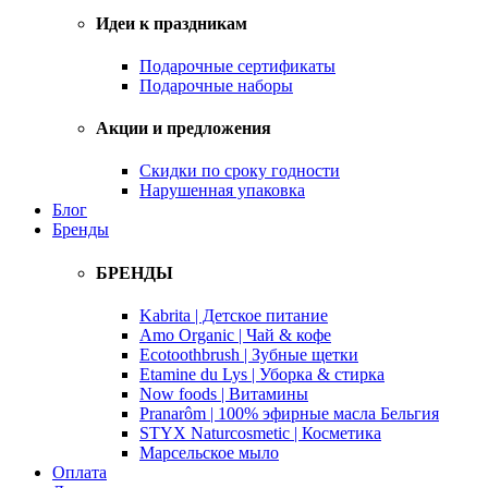
Идеи к праздникам
Подарочные сертификаты
Подарочные наборы
Акции и предложения
Скидки по сроку годности
Нарушенная упаковка
Блог
Бренды
БРЕНДЫ
Kabrita | Детское питание
Amo Organic | Чай & кофе
Ecotoothbrush | Зубные щетки
Etamine du Lys | Уборка & стирка
Now foods | Витамины
Pranarôm | 100% эфирные масла Бельгия
STYX Naturcosmetic | Косметика
Марсельское мыло
Оплата