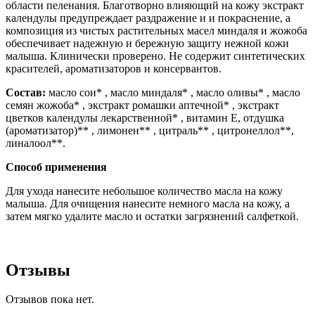
области пеленания. Благотворно влияющий на кожу экстракт
календулы предупреждает раздражение и и покраснение, а
композиция из чистых растительных масел миндаля и жожоба
обеспечивает надежную и бережную защиту нежной кожи
малыша. Клинически проверено. Не содержит синтетических
красителей, ароматизаторов и консервантов.
Состав:
масло сои* , масло миндаля* , масло оливы* , масло
семян жожоба* , экстракт ромашки аптечной* , экстракт
цветков календулы лекарственной* , витамин Е, отдушка
(ароматизатор)** , лимонен** , цитраль** , цитронеллол**,
линалоол**.
Способ применения
Для ухода нанесите небольшое количество масла на кожу
малыша. Для очищения нанесите немного масла на кожу, а
затем мягко удалите масло и остатки загрязнений салфеткой.
Отзывы
Отзывов пока нет.