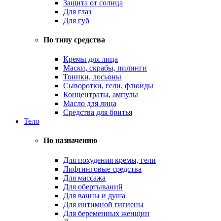
Защита от солнца
Для глаз
Для губ
По типу средства
Кремы для лица
Маски, скрабы, пилинги
Тоники, лосьоны
Сыворотки, гели, флюиды
Концентраты, ампулы
Масло для лица
Средства для бритья
Тело
По назначению
Для похудения кремы, гели
Лифтинговые средства
Для массажа
Для обертываний
Для ванны и душа
Для интимной гигиены
Для беременных женщин