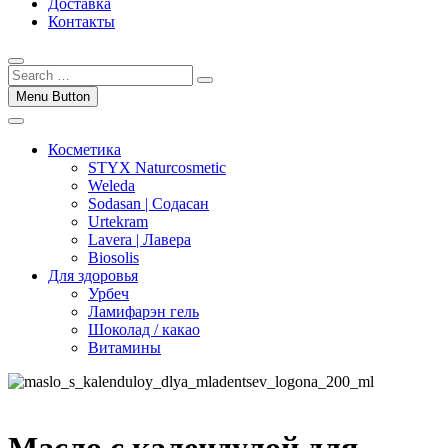
Доставка
Контакты
Menu Button
Косметика
STYX Naturcosmetic
Weleda
Sodasan | Содасан
Urtekram
Lavera | Лавера
Biosolis
Для здоровья
Урбеч
Ламифарэн гель
Шоколад / какао
Витамины