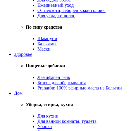
Ежедневный уход
От перхоти, себореи кожи головы
Для укладки волос
По типу средства
Шампуни
Бальзамы
Маски
Здоровье
Пищевые добавки
Ламифарэн гель
Бинты для обертывания
Pranarôm 100% эфирные масла из Бельгии
Дом
Уборка, стирка, кухня
Для кухни
Для ванной комнаты, туалета
Уборка