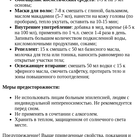
основы;
Маски для волос
: 7-8 к смешать с глиной, бальзамом,
маслом макадамии (5-7 мл), нанести на кожу головы (по
проборам), тепло укутать, оставить на 10-15 мин;
Внутреннее употребление
: добавка в мед, варенье (4-5 к
на 100 мл), применять по 1 ч.л. смеси 1-4 раза в день.
Запивать большим количеством подкисленной воды,
кисломолочными продуктами, соками;
Репеллент
: 15 к смешать с 50 мл базисного масла,
молочка для тела или тоника, наносить равномерно на
открытые участки тела;
Освежающее втирание
: смешать 50 мл водки с 15 к
эфирного масла, смочить салфетку, протирать тело и
зоны повышенного потоотделения;
Меры предосторожности:
Не использовать лицам больным эпилепсией, людям с
индивидуальной непереносимостью. Не рекомендуется
перед сном.
Не применять в сочетании с алкоголем.
Хранить в теплом, защищенном от солнечного света
месте.
Предупреждение! Выше приведенные свойства, показания и