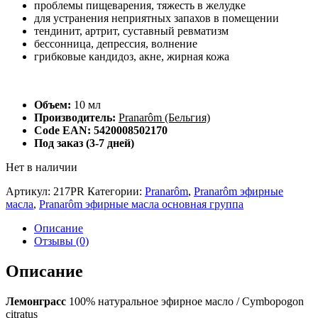
проблемы пищеварения, тяжесть в желудке
для устранения неприятных запахов в помещении
тендинит, артрит, суставный ревматизм
бессонница, депрессия, волнение
грибковые кандидоз, акне, жирная кожа
Объем:
10 мл
Производитель:
Pranarôm (Бельгия)
Code EAN: 5420008502170
Под заказ (3-7 дней)
Нет в наличии
Артикул:
217PR
Категории:
Pranarôm
,
Pranarôm эфирные
масла
,
Pranarôm эфирные масла основная группа
Описание
Отзывы (0)
Описание
Лемонграсс
100% натуральное эфирное масло / Cymbopogon
citratus