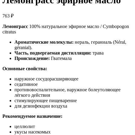
Лемонграсс эфирное масло
763
₽
Лемонграсс
100% натуральное эфирное масло / Cymbopogon
citratus
Ароматические молекулы:
нераль, гераниаль (Néral,
géranial).
Часть, подвергаемая дистилляции:
трава
Происхождение:
Гватемала
Основные свойства:
наружное сосудорасширяющее
седативное
противовоспалительное, наружное болеутоляющее
лёгкого действия
стимулирующее пищеварение
для дезинфекции воздуха
Рекомендуемое назначение:
целлюлит
укусы насекомых