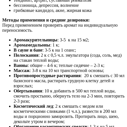
тендинит, артрит, суставный ревматизм
бессонница, депрессия, волнение
грибковые кандидоз, акне, жирная кожа
Методы применения и средние дозировки:
Перед применением проверять аромат на индивидуальную
переносимость.
Аромакурительницы
: 3-5 к на 15 м2;
Аромамедальоны
: 1 к;
В сауне и бане
: 3-5 к на 1 сеанс;
Полоскания
: 2 к с 0,5 ч.л. эмульгатора (сода, соль, мед)
на стакан теплой воды;
Ванны
: общие – 4-6 к; теплые сидячие – 2-3 к;
Массаж
: 3-8 к на 10 мл транспортной основы;
Противопростудные растирания
: 20 к смешать с 30 мл
базисного масла, растирать грудную клетку детей и
взрослых;
Обертывания
: 10 к добавить в 500 мл теплой воды,
смочить простыню, обернуть тело на 2-3 мин, повторить
2-3 раза;
Косметический лед
: 2 к смешать с медом или
косметическими сливками (1 ч.л.), развести в 200 мл
воды и порционно заморозить. Протирать лицо, шею,
декольте утром и вечером;
Обогащение косметических средств
: 1-3 к на 5 мл