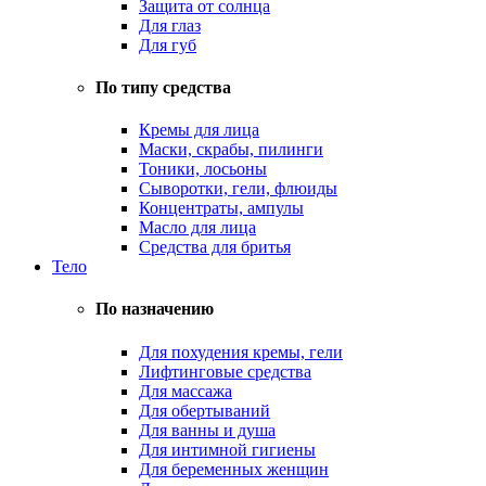
Защита от солнца
Для глаз
Для губ
По типу средства
Кремы для лица
Маски, скрабы, пилинги
Тоники, лосьоны
Сыворотки, гели, флюиды
Концентраты, ампулы
Масло для лица
Средства для бритья
Тело
По назначению
Для похудения кремы, гели
Лифтинговые средства
Для массажа
Для обертываний
Для ванны и душа
Для интимной гигиены
Для беременных женщин