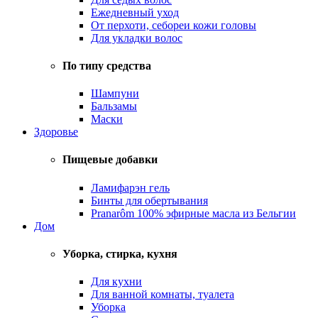
Ежедневный уход
От перхоти, себореи кожи головы
Для укладки волос
По типу средства
Шампуни
Бальзамы
Маски
Здоровье
Пищевые добавки
Ламифарэн гель
Бинты для обертывания
Pranarôm 100% эфирные масла из Бельгии
Дом
Уборка, стирка, кухня
Для кухни
Для ванной комнаты, туалета
Уборка