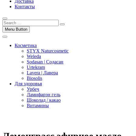
Доставка
Контакты
Menu Button
Косметика
STYX Naturcosmetic
Weleda
Sodasan | Содасан
Urtekram
Lavera | Лавера
Biosolis
Для здоровья
Урбеч
Ламифарэн гель
Шоколад / какао
Витамины