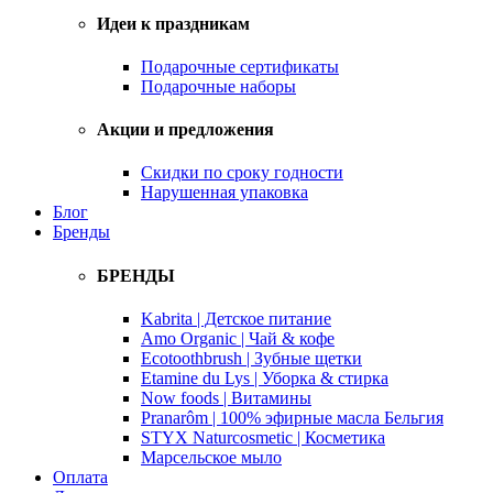
Идеи к праздникам
Подарочные сертификаты
Подарочные наборы
Акции и предложения
Скидки по сроку годности
Нарушенная упаковка
Блог
Бренды
БРЕНДЫ
Kabrita | Детское питание
Amo Organic | Чай & кофе
Ecotoothbrush | Зубные щетки
Etamine du Lys | Уборка & стирка
Now foods | Витамины
Pranarôm | 100% эфирные масла Бельгия
STYX Naturcosmetic | Косметика
Марсельское мыло
Оплата