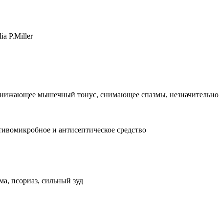
a P.Miller
 снижающее мышечный тонус, снимающее спазмы, незначительн
тивомикробное и антисептическое средство
ма, псориаз, сильный зуд