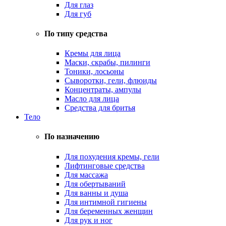
Для глаз
Для губ
По типу средства
Кремы для лица
Маски, скрабы, пилинги
Тоники, лосьоны
Сыворотки, гели, флюиды
Концентраты, ампулы
Масло для лица
Средства для бритья
Тело
По назначению
Для похудения кремы, гели
Лифтинговые средства
Для массажа
Для обертываний
Для ванны и душа
Для интимной гигиены
Для беременных женщин
Для рук и ног