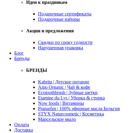
Идеи к праздникам
Подарочные сертификаты
Подарочные наборы
Акции и предложения
Скидки по сроку годности
Нарушенная упаковка
Блог
Бренды
БРЕНДЫ
Kabrita | Детское питание
Amo Organic | Чай & кофе
Ecotoothbrush | Зубные щетки
Etamine du Lys | Уборка & стирка
Now foods | Витамины
Pranarôm | 100% эфирные масла Бельгия
STYX Naturcosmetic | Косметика
Марсельское мыло
Оплата
Доставка