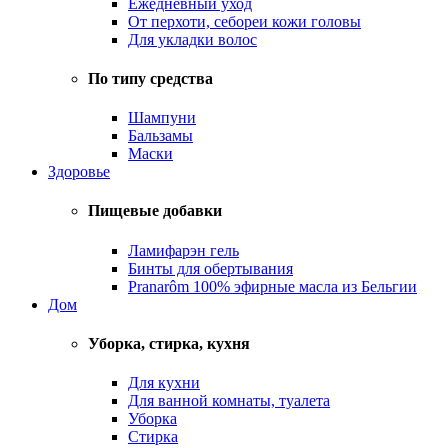
Ежедневный уход
От перхоти, себореи кожи головы
Для укладки волос
По типу средства
Шампуни
Бальзамы
Маски
Здоровье
Пищевые добавки
Ламифарэн гель
Бинты для обертывания
Pranarôm 100% эфирные масла из Бельгии
Дом
Уборка, стирка, кухня
Для кухни
Для ванной комнаты, туалета
Уборка
Стирка