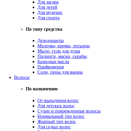
Для загара
Для детей
Для мужчин
Для спорта
По типу средства
Дезодоранты
Молочко, кремы, лосьоны
Мыло, гели для душа
Пилинги, маски, скрабы
Базисные масла
Парфюмерия
Соли, пены для ванны
Волосы
По назначению
От выпадения волос
Для детских волос
Сухие и поврежденные волосы
Нормальный тип волос
Жирный тип волос
Для седых волос