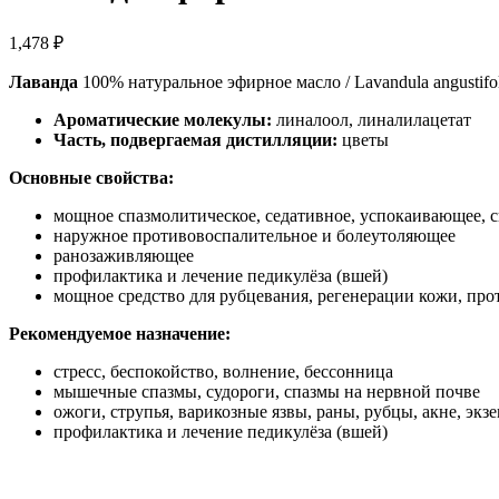
1,478
₽
Лаванда
100% натуральное эфирное масло / Lavandula angustifoli
Ароматические молекулы:
линалоол, линалилацетат
Часть, подвергаемая дистилляции:
цветы
Основные свойства:
мощное спазмолитическое, седативное, успокаивающее,
наружное противовоспалительное и болеутоляющее
ранозаживляющее
профилактика и лечение педикулёза (вшей)
мощное средство для рубцевания, регенерации кожи, про
Рекомендуемое назначение:
стресс, беспокойство, волнение, бессонница
мышечные спазмы, судороги, спазмы на нервной почве
ожоги, струпья, варикозные язвы, раны, рубцы, акне, экзе
профилактика и лечение педикулёза (вшей)