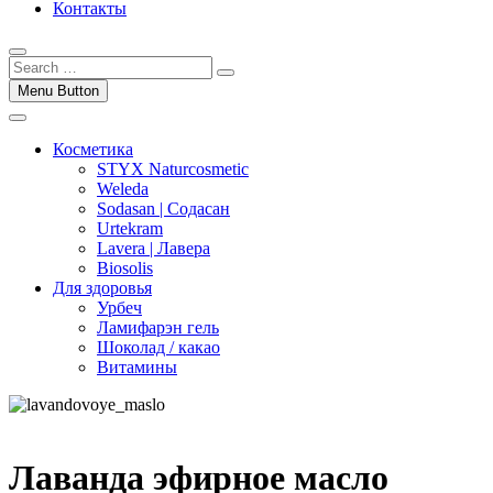
Контакты
Menu Button
Косметика
STYX Naturcosmetic
Weleda
Sodasan | Содасан
Urtekram
Lavera | Лавера
Biosolis
Для здоровья
Урбеч
Ламифарэн гель
Шоколад / какао
Витамины
Лаванда эфирное масло