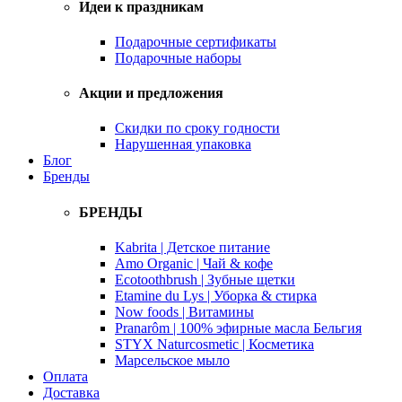
Идеи к праздникам
Подарочные сертификаты
Подарочные наборы
Акции и предложения
Скидки по сроку годности
Нарушенная упаковка
Блог
Бренды
БРЕНДЫ
Kabrita | Детское питание
Amo Organic | Чай & кофе
Ecotoothbrush | Зубные щетки
Etamine du Lys | Уборка & стирка
Now foods | Витамины
Pranarôm | 100% эфирные масла Бельгия
STYX Naturcosmetic | Косметика
Марсельское мыло
Оплата
Доставка