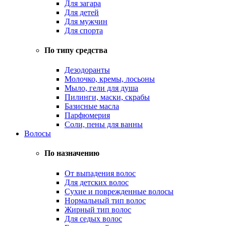
Для загара
Для детей
Для мужчин
Для спорта
По типу средства
Дезодоранты
Молочко, кремы, лосьоны
Мыло, гели для душа
Пилинги, маски, скрабы
Базисные масла
Парфюмерия
Соли, пены для ванны
Волосы
По назначению
От выпадения волос
Для детских волос
Сухие и поврежденные волосы
Нормальный тип волос
Жирный тип волос
Для седых волос