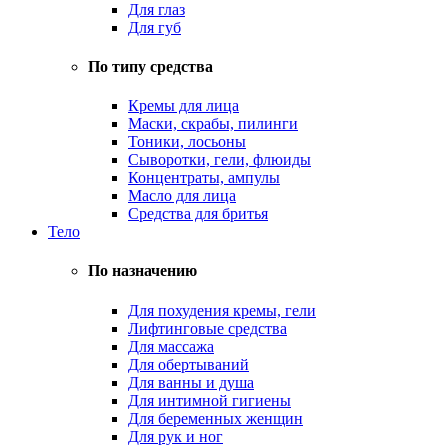
Для глаз
Для губ
По типу средства
Кремы для лица
Маски, скрабы, пилинги
Тоники, лосьоны
Сыворотки, гели, флюиды
Концентраты, ампулы
Масло для лица
Средства для бритья
Тело
По назначению
Для похудения кремы, гели
Лифтинговые средства
Для массажа
Для обертываний
Для ванны и душа
Для интимной гигиены
Для беременных женщин
Для рук и ног