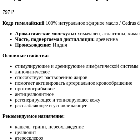
797
₽
Кедр гималайский
100% натуральное эфирное масло / Cedrus d
Ароматические молекулы:
химачален, атлантоны, хима
Часть, подвергаемая дистилляции:
древесина
Происхождение:
Индия
Основные свойства:
стимулирующее и дренирующее лимфатической системы
липолитическое
способствует растворению жиров
помогает активировать артериальное кровообращение
противогрибковое
антицеллюлитное
регенерирующее и тонизирующее кожу
расслабляющее и успокаивающее
Рекомендуемое назначение:
кашель, грипп, переохлаждение
целлюлит
атеросклероз