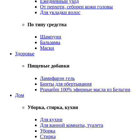
Ежедневный уход
От перхоти, себореи кожи головы
Для укладки волос
По типу средства
Шампуни
Бальзамы
Маски
Здоровье
Пищевые добавки
Ламифарэн гель
Бинты для обертывания
Pranarôm 100% эфирные масла из Бельгии
Дом
Уборка, стирка, кухня
Для кухни
Для ванной комнаты, туалета
Уборка
Стирка