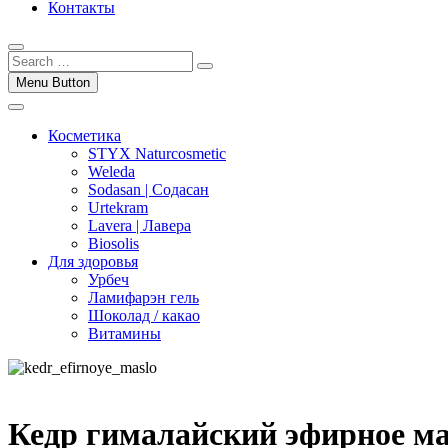
Контакты
Menu Button
Косметика
STYX Naturcosmetic
Weleda
Sodasan | Содасан
Urtekram
Lavera | Лавера
Biosolis
Для здоровья
Урбеч
Ламифарэн гель
Шоколад / какао
Витамины
Кедр гималайский эфирное м