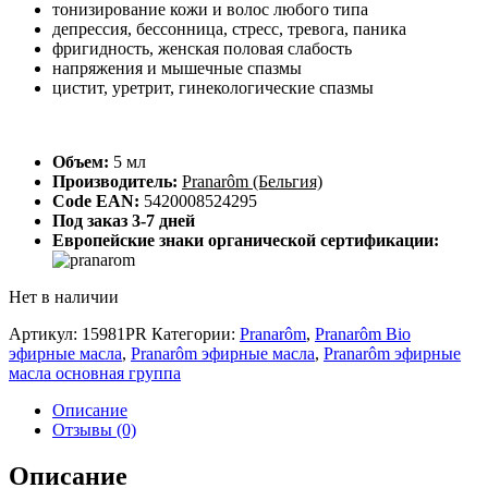
тонизирование кожи и волос любого типа
депрессия, бессонница, стресс, тревога, паника
фригидность, женская половая слабость
напряжения и мышечные спазмы
цистит, уретрит, гинекологические спазмы
Объем:
5 мл
Производитель:
Pranarôm (Бельгия)
Code EAN:
5420008524295
Под заказ 3-7 дней
Европейские знаки органической сертификации:
Нет в наличии
Артикул:
15981PR
Категории:
Pranarôm
,
Pranarôm Bio
эфирные масла
,
Pranarôm эфирные масла
,
Pranarôm эфирные
масла основная группа
Описание
Отзывы (0)
Описание