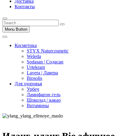
Доставка
Контакты
Menu Button
Косметика
STYX Naturcosmetic
Weleda
Sodasan | Содасан
Urtekram
Lavera | Лавера
Biosolis
Для здоровья
Урбеч
Ламифарэн гель
Шоколад / какао
Витамины