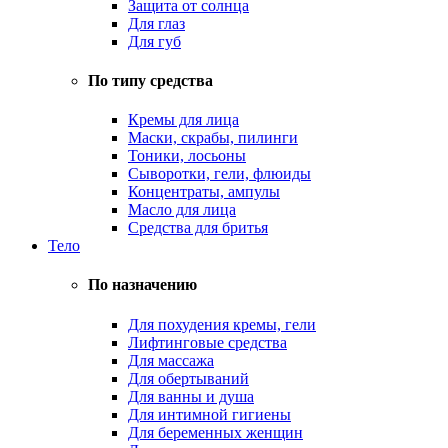
Защита от солнца
Для глаз
Для губ
По типу средства
Кремы для лица
Маски, скрабы, пилинги
Тоники, лосьоны
Сыворотки, гели, флюиды
Концентраты, ампулы
Масло для лица
Средства для бритья
Тело
По назначению
Для похудения кремы, гели
Лифтинговые средства
Для массажа
Для обертываний
Для ванны и душа
Для интимной гигиены
Для беременных женщин