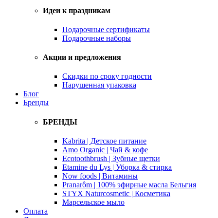
Идеи к праздникам
Подарочные сертификаты
Подарочные наборы
Акции и предложения
Скидки по сроку годности
Нарушенная упаковка
Блог
Бренды
БРЕНДЫ
Kabrita | Детское питание
Amo Organic | Чай & кофе
Ecotoothbrush | Зубные щетки
Etamine du Lys | Уборка & стирка
Now foods | Витамины
Pranarôm | 100% эфирные масла Бельгия
STYX Naturcosmetic | Косметика
Марсельское мыло
Оплата