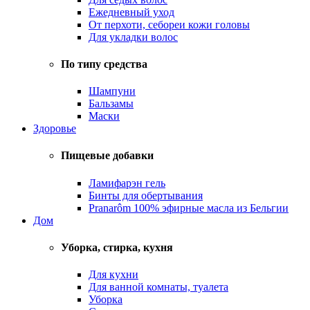
Ежедневный уход
От перхоти, себореи кожи головы
Для укладки волос
По типу средства
Шампуни
Бальзамы
Маски
Здоровье
Пищевые добавки
Ламифарэн гель
Бинты для обертывания
Pranarôm 100% эфирные масла из Бельгии
Дом
Уборка, стирка, кухня
Для кухни
Для ванной комнаты, туалета
Уборка