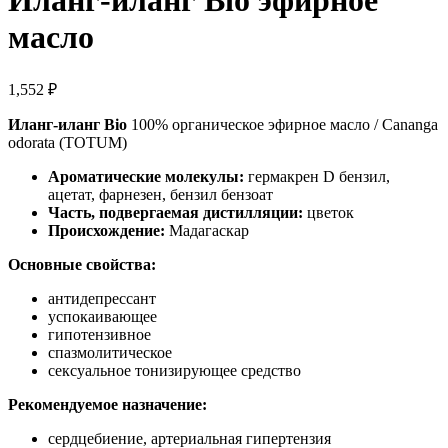
Иланг-иланг Bio эфирное
масло
1,552
₽
Иланг-иланг Bio
100% органическое эфирное масло / Cananga
odorata (TOTUM)
Ароматические молекулы:
гермакрен D бензил,
ацетат, фарнезен, бензил бензоат
Часть, подвергаемая дистилляции:
цветок
Происхождение:
Мадагаскар
Основные свойства:
антидепрессант
успокаивающее
гипотензивное
спазмолитическое
сексуальное тонизирующее средство
Рекомендуемое назначение:
сердцебиение, артериальная гипертензия