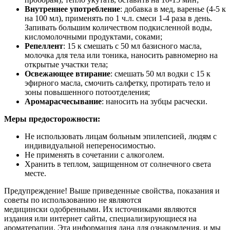
Внутреннее употребление
: добавка в мед, варенье (4-5 к
на 100 мл), применять по 1 ч.л. смеси 1-4 раза в день.
Запивать большим количеством подкисленной воды,
кисломолочными продуктами, соками;
Репеллент
: 15 к смешать с 50 мл базисного масла,
молочка для тела или тоника, наносить равномерно на
открытые участки тела;
Освежающее втирание
: смешать 50 мл водки с 15 к
эфирного масла, смочить салфетку, протирать тело и
зоны повышенного потоотделения;
Аромарасчесывание
: наносить на зубцы расчески.
Меры предосторожности:
Не использовать лицам больным эпилепсией, людям с
индивидуальной непереносимостью.
Не применять в сочетании с алкоголем.
Хранить в теплом, защищенном от солнечного света
месте.
Предупреждение! Выше приведенные свойства, показания и
советы по использованию не являются
медицински одобренными. Их источниками являются
издания или интернет сайты, специализирующиеся на
ароматерапии. Эта информация дана для ознакомления, и мы