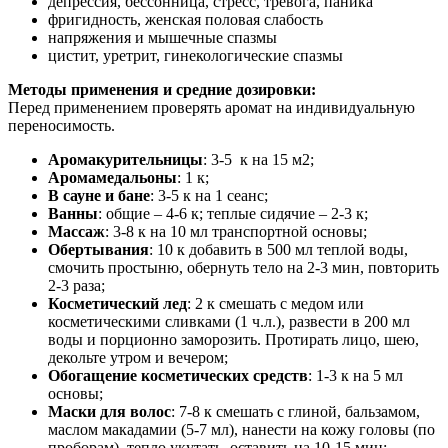
депрессия, бессонница, стресс, тревога, паника
фригидность, женская половая слабость
напряжения и мышечные спазмы
цистит, уретрит, гинекологические спазмы
Методы применения и средние дозировки:
Перед применением проверять аромат на индивидуальную
переносимость.
Аромакурительницы
: 3-5 к на 15 м2;
Аромамедальоны
: 1 к;
В сауне и бане
: 3-5 к на 1 сеанс;
Ванны
: общие – 4-6 к; теплые сидячие – 2-3 к;
Массаж
: 3-8 к на 10 мл транспортной основы;
Обертывания
: 10 к добавить в 500 мл теплой воды,
смочить простыню, обернуть тело на 2-3 мин, повторить
2-3 раза;
Косметический лед
: 2 к смешать с медом или
косметическими сливками (1 ч.л.), развести в 200 мл
воды и порционно заморозить. Протирать лицо, шею,
декольте утром и вечером;
Обогащение косметических средств
: 1-3 к на 5 мл
основы;
Маски для волос
: 7-8 к смешать с глиной, бальзамом,
маслом макадамии (5-7 мл), нанести на кожу головы (по
проборам), тепло укутать, оставить на 10-15 мин;