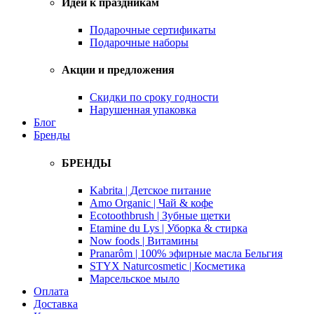
Идеи к праздникам
Подарочные сертификаты
Подарочные наборы
Акции и предложения
Скидки по сроку годности
Нарушенная упаковка
Блог
Бренды
БРЕНДЫ
Kabrita | Детское питание
Amo Organic | Чай & кофе
Ecotoothbrush | Зубные щетки
Etamine du Lys | Уборка & стирка
Now foods | Витамины
Pranarôm | 100% эфирные масла Бельгия
STYX Naturcosmetic | Косметика
Марсельское мыло
Оплата
Доставка