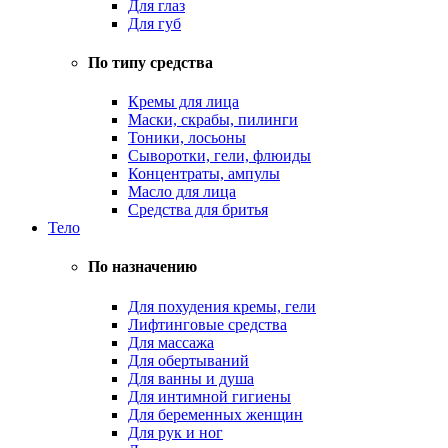
Для глаз
Для губ
По типу средства
Кремы для лица
Маски, скрабы, пилинги
Тоники, лосьоны
Сыворотки, гели, флюиды
Концентраты, ампулы
Масло для лица
Средства для бритья
Тело
По назначению
Для похудения кремы, гели
Лифтинговые средства
Для массажа
Для обертываний
Для ванны и душа
Для интимной гигиены
Для беременных женщин
Для рук и ног