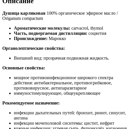
Описание
Душица карликовая
100% органическое эфирное масло /
Origanum compactum
Ароматические молекулы:
carvacrol, thymol
Часть, подвергаемая дистилляции:
соцветия
Происхождение:
Марокко
Органолептические свойства:
Внешний вид: прозрачная подвижная жидкость.
Основные свойства:
мощное противоинфекционное широкого спектра
действия: антибактериальное, противогрибковое,
противовирусное, антипаразитарное
иммуностимулирующее, общеукрепляющее
Рекомендуемое назначение:
инфекции дыхательных путей: бронхит, ринит, синусит,
ангина
инфекции мочеполовой сиситемы: цистит, нефрит
кожные инфекции: угревая сыпь, фурункулёз, нагноения