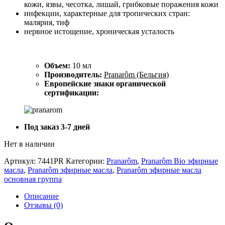
кожи, язвы, чесотка, лишай, грибковые поражения кожи
инфекции, характерные для тропических стран:
малярия, тиф
нервное истощение, хроническая усталость
Объем:
10 мл
Производитель:
Pranarôm (Бельгия)
Европейские знаки органической
сертификации:
Под заказ 3-7 дней
Нет в наличии
Артикул:
7441PR
Категории:
Pranarôm
,
Pranarôm Bio эфирные
масла
,
Pranarôm эфирные масла
,
Pranarôm эфирные масла
основная группа
Описание
Отзывы (0)