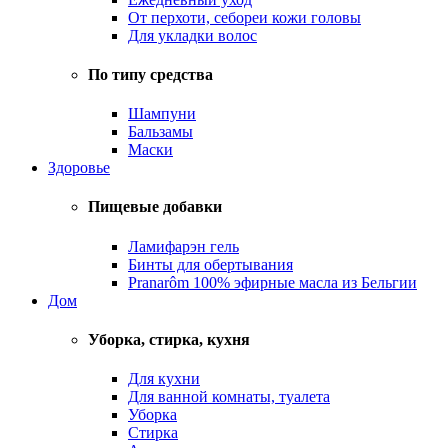
От перхоти, себореи кожи головы
Для укладки волос
По типу средства
Шампуни
Бальзамы
Маски
Здоровье
Пищевые добавки
Ламифарэн гель
Бинты для обертывания
Pranarôm 100% эфирные масла из Бельгии
Дом
Уборка, стирка, кухня
Для кухни
Для ванной комнаты, туалета
Уборка
Стирка