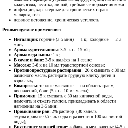
кожи, язвы, чесотка, лишай, грибковые поражения кожи
инфекции, характерные для тропических стран:
малярия, тиф
нервное истощение, хроническая усталость
Рекомендуемое применение:
Ингаляции
: горячие (3-5 мин) — 1 к; холодные — 2-3
мин;
Аромакурительницы
: 3-5 к на 15 м2;
Аромамедальоны
: 1 к;
В сауне и бане
: 3-5 к шалфея на 1 сеанс;
Массаж
: 3-8 к на 10 мл транспортной основы;
Противопростудные растирания
: 20 к смешать с 30 мл
базисного масла, растирать грудную клетку детей и
взрослых;
Компрессы
: теплые масляные — на область травм,
воспалений, боли (5 к на 10 мл масла);
Примочки
: 15 к смешать с 30 мл кипяченой воды,
намочить и отжать тампон, прикладывать к области
нагноения на 3-5 мин;
Промывание ран
: 2% раствор (30 капель
эмульгировать 0,5 ч.л. соды и развести в 100 мл чистой
воды);
Внутреннее употребление
: добавка в мед, варенье (4-5 к