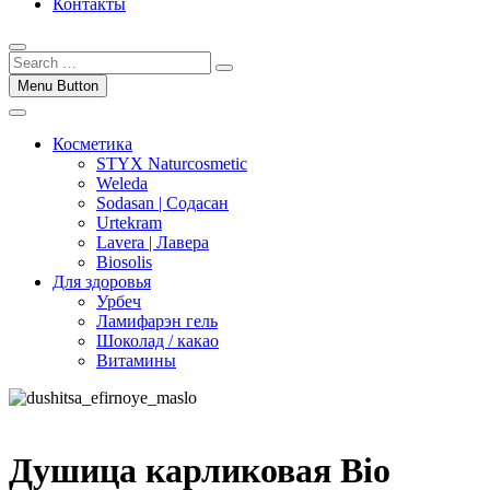
Контакты
Menu Button
Косметика
STYX Naturcosmetic
Weleda
Sodasan | Содасан
Urtekram
Lavera | Лавера
Biosolis
Для здоровья
Урбеч
Ламифарэн гель
Шоколад / какао
Витамины
Душица карликовая Bio