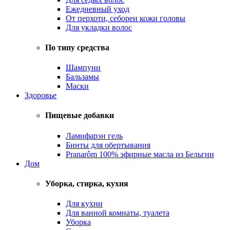
Ежедневный уход
От перхоти, себореи кожи головы
Для укладки волос
По типу средства
Шампуни
Бальзамы
Маски
Здоровье
Пищевые добавки
Ламифарэн гель
Бинты для обертывания
Pranarôm 100% эфирные масла из Бельгии
Дом
Уборка, стирка, кухня
Для кухни
Для ванной комнаты, туалета
Уборка