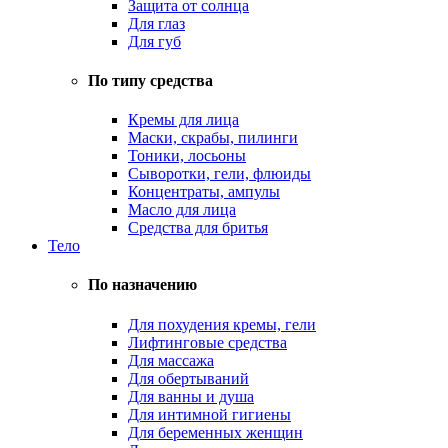
Защита от солнца
Для глаз
Для губ
По типу средства
Кремы для лица
Маски, скрабы, пилинги
Тоники, лосьоны
Сыворотки, гели, флюиды
Концентраты, ампулы
Масло для лица
Средства для бритья
Тело
По назначению
Для похудения кремы, гели
Лифтинговые средства
Для массажа
Для обертываний
Для ванны и душа
Для интимной гигиены
Для беременных женщин