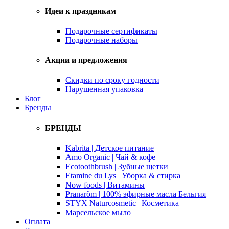
Идеи к праздникам
Подарочные сертификаты
Подарочные наборы
Акции и предложения
Скидки по сроку годности
Нарушенная упаковка
Блог
Бренды
БРЕНДЫ
Kabrita | Детское питание
Amo Organic | Чай & кофе
Ecotoothbrush | Зубные щетки
Etamine du Lys | Уборка & стирка
Now foods | Витамины
Pranarôm | 100% эфирные масла Бельгия
STYX Naturcosmetic | Косметика
Марсельское мыло
Оплата