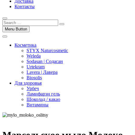
Доставка
Контакты
Menu Button
Косметика
STYX Naturcosmetic
Weleda
Sodasan | Содасан
Urtekram
Lavera | Лавера
Biosolis
Для здоровья
Урбеч
Ламифарэн гель
Шоколад / какао
Витамины