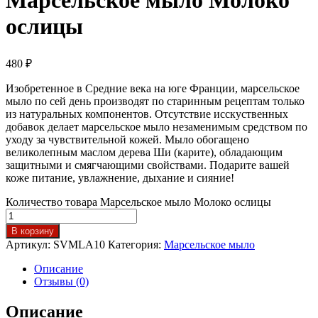
Марсельское мыло Молоко
ослицы
480
₽
Изобретенное в Средние века на юге Франции, марсельское
мыло по сей день производят по старинным рецептам только
из натуральных компонентов. Отсутствие исскуственных
добавок делает марсельское мыло незаменимым средством по
уходу за чувствительной кожей. Мыло обогащено
великолепным маслом дерева Ши (карите), обладающим
защитными и смягчающими свойствами. Подарите вашей
коже питание, увлажнение, дыхание и сияние!
Количество товара Марсельское мыло Молоко ослицы
В корзину
Артикул:
SVMLA10
Категория:
Марсельское мыло
Описание
Отзывы (0)
Описание