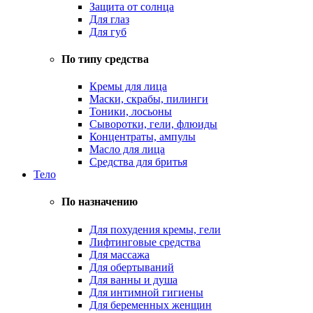
Защита от солнца
Для глаз
Для губ
По типу средства
Кремы для лица
Маски, скрабы, пилинги
Тоники, лосьоны
Сыворотки, гели, флюиды
Концентраты, ампулы
Масло для лица
Средства для бритья
Тело
По назначению
Для похудения кремы, гели
Лифтинговые средства
Для массажа
Для обертываний
Для ванны и душа
Для интимной гигиены
Для беременных женщин