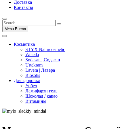
Доставка
Контакты
Menu Button
Косметика
STYX Naturcosmetic
Weleda
Sodasan | Содасан
Urtekram
Lavera | Лавера
Biosolis
Для здоровья
Урбеч
Ламифарэн гель
Шоколад / какао
Витамины