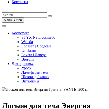
Контакты
Menu Button
Косметика
STYX Naturcosmetic
Weleda
Sodasan | Содасан
Urtekram
Lavera | Лавера
Biosolis
Для здоровья
Урбеч
Ламифарэн гель
Шоколад / какао
Витамины
Лосьон для тела Энергия