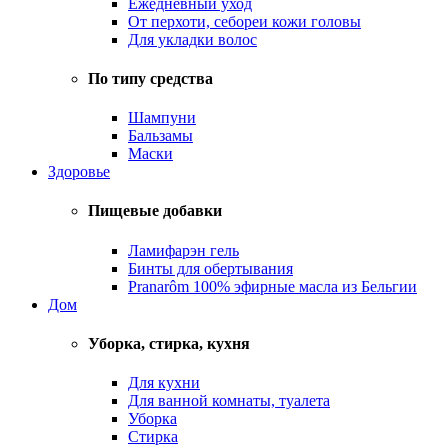
Ежедневный уход
От перхоти, себореи кожи головы
Для укладки волос
По типу средства
Шампуни
Бальзамы
Маски
Здоровье
Пищевые добавки
Ламифарэн гель
Бинты для обертывания
Pranarôm 100% эфирные масла из Бельгии
Дом
Уборка, стирка, кухня
Для кухни
Для ванной комнаты, туалета
Уборка
Стирка