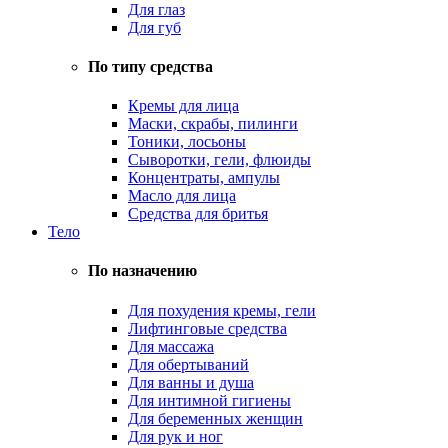
Для глаз
Для губ
По типу средства
Кремы для лица
Маски, скрабы, пилинги
Тоники, лосьоны
Сыворотки, гели, флюиды
Концентраты, ампулы
Масло для лица
Средства для бритья
Тело
По назначению
Для похудения кремы, гели
Лифтинговые средства
Для массажа
Для обертываний
Для ванны и душа
Для интимной гигиены
Для беременных женщин
Для рук и ног