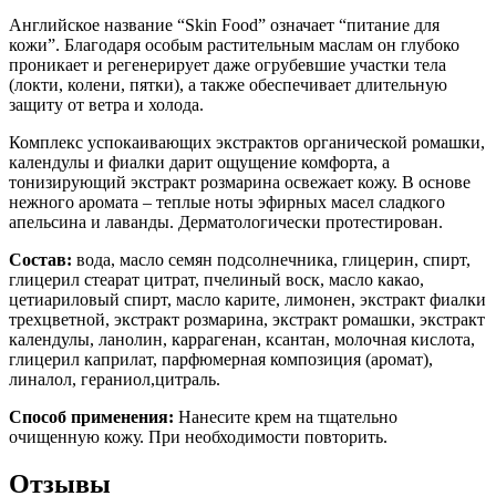
Английское название “Skin Food” означает “питание для
кожи”. Благодаря особым растительным маслам он глубоко
проникает и регенерирует даже огрубевшие участки тела
(локти, колени, пятки), а также обеспечивает длительную
защиту от ветра и холода.
Комплекс успокаивающих экстрактов органической ромашки,
календулы и фиалки дарит ощущение комфорта, а
тонизирующий экстракт розмарина освежает кожу. В основе
нежного аромата – теплые ноты эфирных масел сладкого
апельсина и лаванды. Дерматологически протестирован.
Состав:
вода, масло семян подсолнечника, глицерин, спирт,
глицерил стеарат цитрат, пчелиный воск, масло какао,
цетиариловый спирт, масло карите, лимонен, экстракт фиалки
трехцветной, экстракт розмарина, экстракт ромашки, экстракт
календулы, ланолин, каррагенан, ксантан, молочная кислота,
глицерил каприлат, парфюмерная композиция (аромат),
линалол, гераниол,цитраль.
Способ применения:
Нанесите крем на тщательно
очищенную кожу. При необходимости повторить.
Отзывы