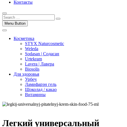
Контакты
Menu Button
Косметика
STYX Naturcosmetic
Weleda
Sodasan | Содасан
Urtekram
Lavera | Лавера
Biosolis
Для здоровья
Урбеч
Ламифарэн гель
Шоколад / какао
Витамины
Легкий универсальный