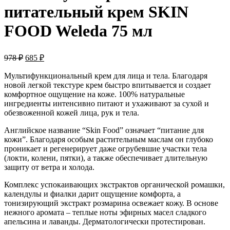
питательный крем SKIN
FOOD Weleda 75 мл
Первоначальная
Текущая
978
₽
685
₽
цена
цена:
составляла
Мультифункциональный крем для лица и тела. Благодаря
685 ₽.
новой легкой текстуре крем быстро впитывается и создает
978 ₽.
комфортное ощущение на коже. 100% натуральные
ингредиенты интенсивно питают и ухаживают за сухой и
обезвоженной кожей лица, рук и тела.
Английское название “Skin Food” означает “питание для
кожи”. Благодаря особым растительным маслам он глубоко
проникает и регенерирует даже огрубевшие участки тела
(локти, колени, пятки), а также обеспечивает длительную
защиту от ветра и холода.
Комплекс успокаивающих экстрактов органической ромашки,
календулы и фиалки дарит ощущение комфорта, а
тонизирующий экстракт розмарина освежает кожу. В основе
нежного аромата – теплые ноты эфирных масел сладкого
апельсина и лаванды. Дерматологически протестирован.