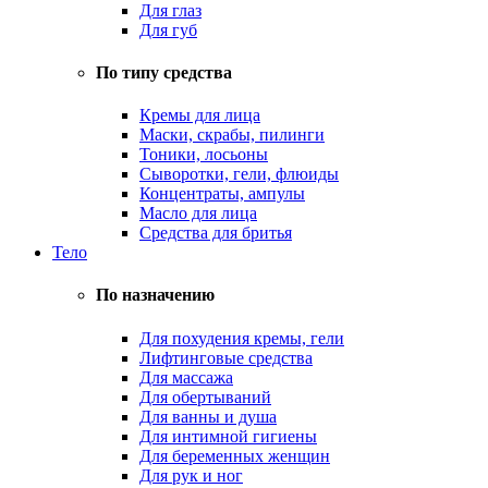
Для глаз
Для губ
По типу средства
Кремы для лица
Маски, скрабы, пилинги
Тоники, лосьоны
Сыворотки, гели, флюиды
Концентраты, ампулы
Масло для лица
Средства для бритья
Тело
По назначению
Для похудения кремы, гели
Лифтинговые средства
Для массажа
Для обертываний
Для ванны и душа
Для интимной гигиены
Для беременных женщин
Для рук и ног