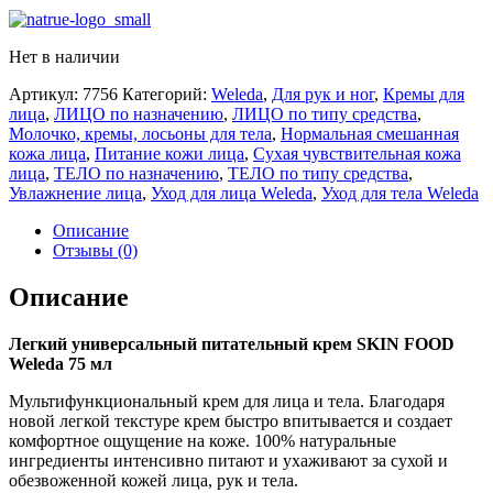
Нет в наличии
Артикул:
7756
Категорий:
Weleda
,
Для рук и ног
,
Кремы для
лица
,
ЛИЦО по назначению
,
ЛИЦО по типу средства
,
Молочко, кремы, лосьоны для тела
,
Нормальная смешанная
кожа лица
,
Питание кожи лица
,
Сухая чувствительная кожа
лица
,
ТЕЛО по назначению
,
ТЕЛО по типу средства
,
Увлажнение лица
,
Уход для лица Weleda
,
Уход для тела Weleda
Описание
Отзывы (0)
Описание
Легкий универсальный питательный крем SKIN FOOD
Weleda 75 мл
Мультифункциональный крем для лица и тела. Благодаря
новой легкой текстуре крем быстро впитывается и создает
комфортное ощущение на коже. 100% натуральные
ингредиенты интенсивно питают и ухаживают за сухой и
обезвоженной кожей лица, рук и тела.