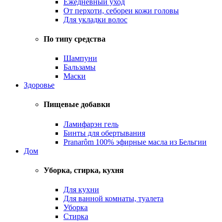
Ежедневный уход
От перхоти, себореи кожи головы
Для укладки волос
По типу средства
Шампуни
Бальзамы
Маски
Здоровье
Пищевые добавки
Ламифарэн гель
Бинты для обертывания
Pranarôm 100% эфирные масла из Бельгии
Дом
Уборка, стирка, кухня
Для кухни
Для ванной комнаты, туалета
Уборка
Стирка