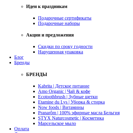
Идеи к праздникам
Подарочные сертификаты
Подарочные наборы
Акции и предложения
Скидки по сроку годности
Нарушенная упаковка
Блог
Бренды
БРЕНДЫ
Kabrita | Детское питание
Amo Organic | Чай & кофе
Ecotoothbrush | Зубные щетки
Etamine du Lys | Уборка & стирка
Now foods | Витамины
Pranarôm | 100% эфирные масла Бельгия
STYX Naturcosmetic | Косметика
Марсельское мыло
Оплата