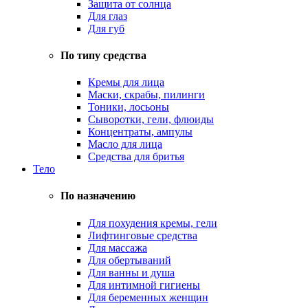
Защита от солнца
Для глаз
Для губ
По типу средства
Кремы для лица
Маски, скрабы, пилинги
Тоники, лосьоны
Сыворотки, гели, флюиды
Концентраты, ампулы
Масло для лица
Средства для бритья
Тело
По назначению
Для похудения кремы, гели
Лифтинговые средства
Для массажа
Для обертываний
Для ванны и душа
Для интимной гигиены
Для беременных женщин