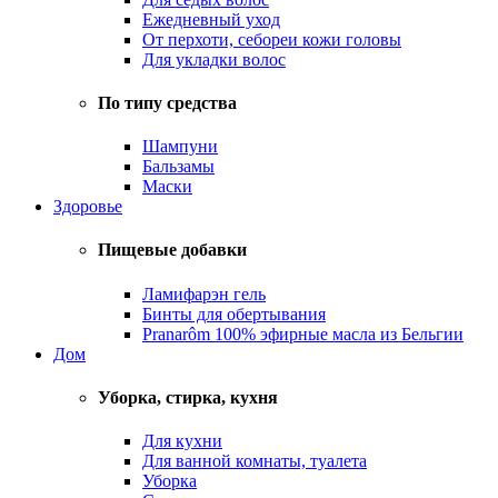
Ежедневный уход
От перхоти, себореи кожи головы
Для укладки волос
По типу средства
Шампуни
Бальзамы
Маски
Здоровье
Пищевые добавки
Ламифарэн гель
Бинты для обертывания
Pranarôm 100% эфирные масла из Бельгии
Дом
Уборка, стирка, кухня
Для кухни
Для ванной комнаты, туалета
Уборка