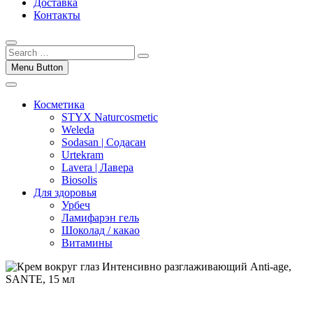
Доставка
Контакты
Menu Button
Косметика
STYX Naturcosmetic
Weleda
Sodasan | Содасан
Urtekram
Lavera | Лавера
Biosolis
Для здоровья
Урбеч
Ламифарэн гель
Шоколад / какао
Витамины