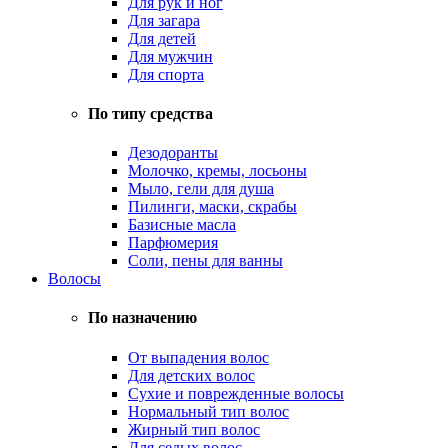
Для рук и ног
Для загара
Для детей
Для мужчин
Для спорта
По типу средства
Дезодоранты
Молочко, кремы, лосьоны
Мыло, гели для душа
Пилинги, маски, скрабы
Базисные масла
Парфюмерия
Соли, пены для ванны
Волосы
По назначению
От выпадения волос
Для детских волос
Сухие и поврежденные волосы
Нормальный тип волос
Жирный тип волос
Для седых волос