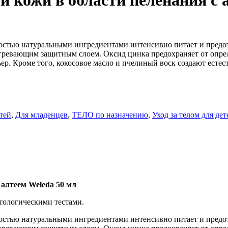
 кожи в области пеленания с 
тью натуральными ингредиентами интенсивно питает и предотв
гревающим защитным слоем. Оксид цинка предохраняет от опрел
р. Кроме того, кокосовое масло и пчелиный воск создают есте
тей
,
Для младенцев
,
ТЕЛО по назначению
,
Уход за телом для дет
 алтеем Weleda 50 мл
тологическими тестами.
тью натуральными ингредиентами интенсивно питает и предотв