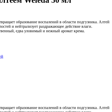
алтеем Weleda 50 мл
ращает образование воспалений в области подгузника. Алтей
остей и нейтрализует раздражающее действие влаги.
ственный, едва уловимый и нежный аромат крема.
ей
ращает образование воспалений в области подгузника. Алтей