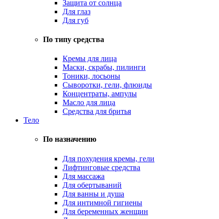
Защита от солнца
Для глаз
Для губ
По типу средства
Кремы для лица
Маски, скрабы, пилинги
Тоники, лосьоны
Сыворотки, гели, флюиды
Концентраты, ампулы
Масло для лица
Средства для бритья
Тело
По назначению
Для похудения кремы, гели
Лифтинговые средства
Для массажа
Для обертываний
Для ванны и душа
Для интимной гигиены
Для беременных женщин