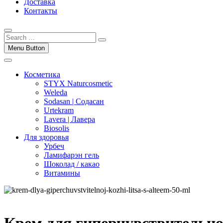
Доставка
Контакты
Menu Button
Косметика
STYX Naturcosmetic
Weleda
Sodasan | Содасан
Urtekram
Lavera | Лавера
Biosolis
Для здоровья
Урбеч
Ламифарэн гель
Шоколад / какао
Витамины