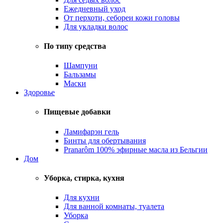
Ежедневный уход
От перхоти, себореи кожи головы
Для укладки волос
По типу средства
Шампуни
Бальзамы
Маски
Здоровье
Пищевые добавки
Ламифарэн гель
Бинты для обертывания
Pranarôm 100% эфирные масла из Бельгии
Дом
Уборка, стирка, кухня
Для кухни
Для ванной комнаты, туалета
Уборка