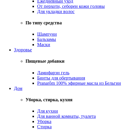
Ежедневный уход
От перхоти, себореи кожи головы
Для укладки волос
По типу средства
Шампуни
Бальзамы
Маски
Здоровье
Пищевые добавки
Ламифарэн гель
Бинты для обертывания
Pranarôm 100% эфирные масла из Бельгии
Дом
Уборка, стирка, кухня
Для кухни
Для ванной комнаты, туалета
Уборка
Стирка