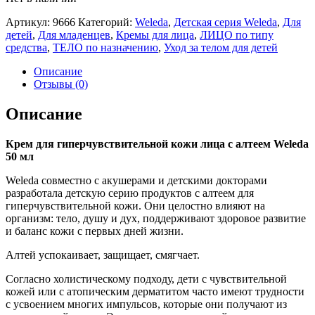
Артикул:
9666
Категорий:
Weleda
,
Детская серия Weleda
,
Для
детей
,
Для младенцев
,
Кремы для лица
,
ЛИЦО по типу
средства
,
ТЕЛО по назначению
,
Уход за телом для детей
Описание
Отзывы (0)
Описание
Крем для гиперчувствительной кожи лица с алтеем Weleda
50 мл
Weleda совместно с акушерами и детскими докторами
разработала детскую серию продуктов с алтеем для
гиперчувствительной кожи. Они целостно влияют на
организм: тело, душу и дух, поддерживают здоровое развитие
и баланс кожи с первых дней жизни.
Алтей успокаивает, защищает, смягчает.
Согласно холистическому подходу, дети с чувствительной
кожей или с атопическим дерматитом часто имеют трудности
с усвоением многих импульсов, которые они получают из