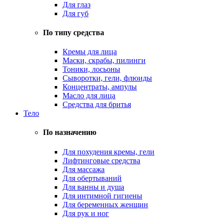
Для глаз
Для губ
По типу средства
Кремы для лица
Маски, скрабы, пилинги
Тоники, лосьоны
Сыворотки, гели, флюиды
Концентраты, ампулы
Масло для лица
Средства для бритья
Тело
По назначению
Для похудения кремы, гели
Лифтинговые средства
Для массажа
Для обертываний
Для ванны и душа
Для интимной гигиены
Для беременных женщин
Для рук и ног