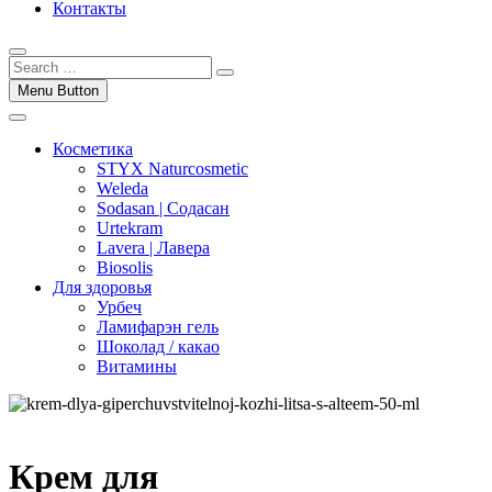
Контакты
Menu Button
Косметика
STYX Naturcosmetic
Weleda
Sodasan | Содасан
Urtekram
Lavera | Лавера
Biosolis
Для здоровья
Урбеч
Ламифарэн гель
Шоколад / какао
Витамины
Крем для