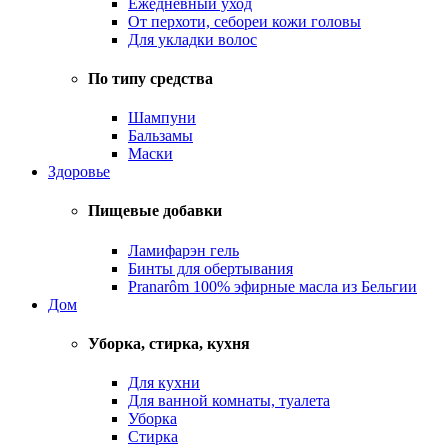
Ежедневный уход
От перхоти, себореи кожи головы
Для укладки волос
По типу средства
Шампуни
Бальзамы
Маски
Здоровье
Пищевые добавки
Ламифарэн гель
Бинты для обертывания
Pranarôm 100% эфирные масла из Бельгии
Дом
Уборка, стирка, кухня
Для кухни
Для ванной комнаты, туалета
Уборка
Стирка