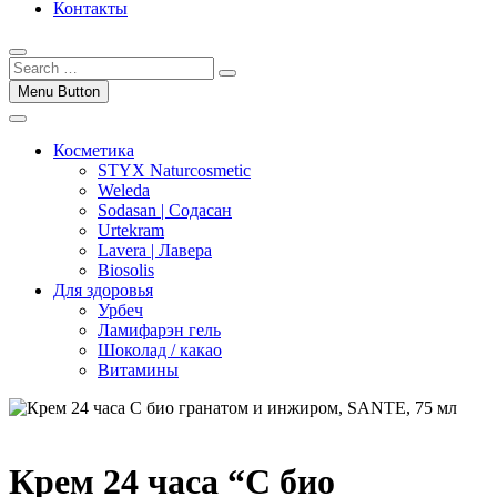
Контакты
Menu Button
Косметика
STYX Naturcosmetic
Weleda
Sodasan | Содасан
Urtekram
Lavera | Лавера
Biosolis
Для здоровья
Урбеч
Ламифарэн гель
Шоколад / какао
Витамины
Крем 24 часа “С био