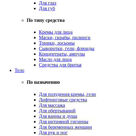
Для глаз
Для губ
По типу средства
Кремы для лица
Маски, скрабы, пилинги
Тоники, лосьоны
Сыворотки, гели, флюиды
Концентраты, ампулы
Масло для лица
Средства для бритья
Тело
По назначению
Для похудения кремы, гели
Лифтинговые средства
Для массажа
Для обертываний
Для ванны и душа
Для интимной гигиены
Для беременных женщин
Для рук и ног