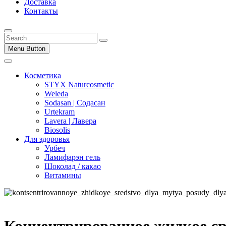
Доставка
Контакты
Menu Button
Косметика
STYX Naturcosmetic
Weleda
Sodasan | Содасан
Urtekram
Lavera | Лавера
Biosolis
Для здоровья
Урбеч
Ламифарэн гель
Шоколад / какао
Витамины