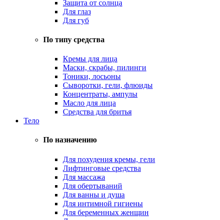
Защита от солнца
Для глаз
Для губ
По типу средства
Кремы для лица
Маски, скрабы, пилинги
Тоники, лосьоны
Сыворотки, гели, флюиды
Концентраты, ампулы
Масло для лица
Средства для бритья
Тело
По назначению
Для похудения кремы, гели
Лифтинговые средства
Для массажа
Для обертываний
Для ванны и душа
Для интимной гигиены
Для беременных женщин