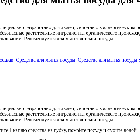
едство для мытья посуды для 
ециально разработано для людей, склонных к аллергическим реа
ко безопасные растительные ингредиенты органического происхо
льзовании. Рекомендуется для мытья детской посуды.
odasan
,
Средства для мытья посуды
,
Средства для мытья посуды 
ециально разработано для людей, склонных к аллергическим реа
ко безопасные растительные ингредиенты органического происхо
льзовании. Рекомендуется для мытья детской посуды.
те 1 каплю средства на губку, помойте посуду и смойте водой.