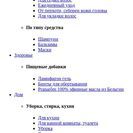
Ежедневный уход
От перхоти, себореи кожи головы
Для укладки волос
По типу средства
Шампуни
Бальзамы
Маски
Здоровье
Пищевые добавки
Ламифарэн гель
Бинты для обертывания
Pranarôm 100% эфирные масла из Бельгии
Дом
Уборка, стирка, кухня
Для кухни
Для ванной комнаты, туалета
Уборка