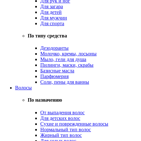
Для рук и ног
Для загара
Для детей
Для мужчин
Для спорта
По типу средства
Дезодоранты
Молочко, кремы, лосьоны
Мыло, гели для душа
Пилинги, маски, скрабы
Базисные масла
Парфюмерия
Соли, пены для ванны
Волосы
По назначению
От выпадения волос
Для детских волос
Сухие и поврежденные волосы
Нормальный тип волос
Жирный тип волос
Для седых волос