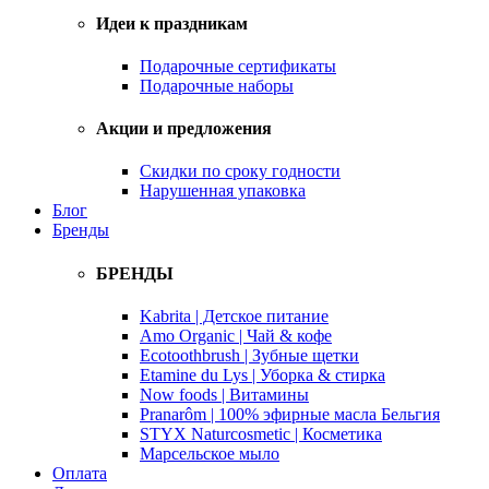
Идеи к праздникам
Подарочные сертификаты
Подарочные наборы
Акции и предложения
Скидки по сроку годности
Нарушенная упаковка
Блог
Бренды
БРЕНДЫ
Kabrita | Детское питание
Amo Organic | Чай & кофе
Ecotoothbrush | Зубные щетки
Etamine du Lys | Уборка & стирка
Now foods | Витамины
Pranarôm | 100% эфирные масла Бельгия
STYX Naturcosmetic | Косметика
Марсельское мыло
Оплата