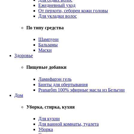
Ежедневный уход
От перхоти, себореи кожи головы
Для укладки волос
По типу средства
Шампуни
Бальзамы
Маски
Здоровье
Пищевые добавки
Ламифарэн гель
Бинты для обертывания
Pranarôm 100% эфирные масла из Бельгии
Дом
Уборка, стирка, кухня
Для кухни
Для ванной комнаты, туалета
Уборка