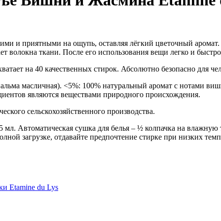
ье Вишни и Жасмина Etamine d
ими и приятными на ощупь, оставляя лёгкий цветочный аромат. 
 волокна ткани. После его использования вещи легко и быстро 
л хватает на 40 качественных стирок. Абсолютно безопасно для ч
альма масличная). <5%: 100% натуральный аромат с нотами вишн
диентов являются веществами природного происхождения.
ческого сельскохозяйственного производства.
5 мл. Автоматическая сушка для белья – ½ колпачка на влажную 
ной загрузке, отдавайте предпочтение стирке при низких темп
ки Etamine du Lys