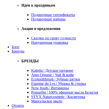
Идеи к праздникам
Подарочные сертификаты
Подарочные наборы
Акции и предложения
Скидки по сроку годности
Нарушенная упаковка
Блог
Бренды
БРЕНДЫ
Kabrita | Детское питание
Amo Organic | Чай & кофе
Ecotoothbrush | Зубные щетки
Etamine du Lys | Уборка & стирка
Now foods | Витамины
Pranarôm | 100% эфирные масла Бельгия
STYX Naturcosmetic | Косметика
Марсельское мыло
Оплата