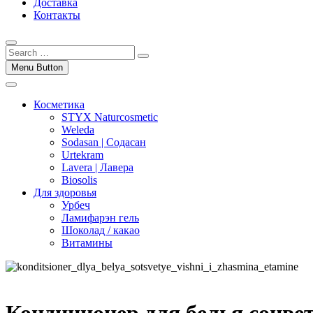
Доставка
Контакты
Menu Button
Косметика
STYX Naturcosmetic
Weleda
Sodasan | Содасан
Urtekram
Lavera | Лавера
Biosolis
Для здоровья
Урбеч
Ламифарэн гель
Шоколад / какао
Витамины