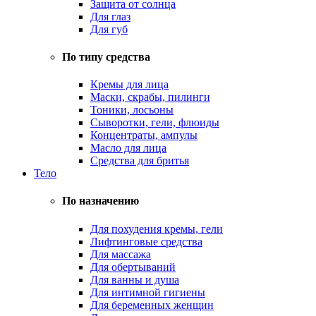
Защита от солнца
Для глаз
Для губ
По типу средства
Кремы для лица
Маски, скрабы, пилинги
Тоники, лосьоны
Сыворотки, гели, флюиды
Концентраты, ампулы
Масло для лица
Средства для бритья
Тело
По назначению
Для похудения кремы, гели
Лифтинговые средства
Для массажа
Для обертываний
Для ванны и душа
Для интимной гигиены
Для беременных женщин