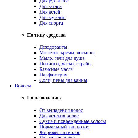
Для рук и ног
Для загара
Для детей
Для мужчин
Для спорта
По типу средства
Дезодоранты
Молочко, кремы, лосьоны
Мыло, гели для душа
Пилинги, маски, скрабы
Базисные масла
Парфюмерия
Соли, пены для ванны
Волосы
По назначению
От выпадения волос
Для детских волос
Сухие и поврежденные волосы
Нормальный тип волос
Жирный тип волос
Для седых волос