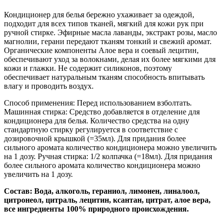
Кондиционер для белья бережно ухаживает за одеждой,
подходит для всех типов тканей, мягкий для кожи рук при
ручной стирке. Эфирные масла лаванды, экстракт розы, масло
магнолии, герани передают тканям тонкий и свежий аромат.
Органические компоненты Алое вера и соевый лецитин,
обеспечивают уход за волокнами, делая их более мягкими для
кожи и глажки. Не содержит силиконов, поэтому
обеспечивает натуральным тканям способность впитывать
влагу и проводить воздух.
Способ применения: Перед использованием взболтать.
Машинная стирка: Средство добавляется в отделение для
кондиционера для белья. Количество средства на одну
стандартную стирку регулируется в соответствие с
дозировочной крышкой (=35мл). Для придания более
сильного аромата количество кондиционера можно увеличить
на 1 дозу. Ручная стирка: 1/2 колпачка (=18мл). Для придания
более сильного аромата количество кондиционера можно
увеличить на 1 дозу.
Состав: Вода, алкоголь, гераниол, лимонен, линалоол,
цитронеол, цитраль, лецитин, ксантан, цитрат, алое вера,
все ингредиенты 100% природного происхождения.