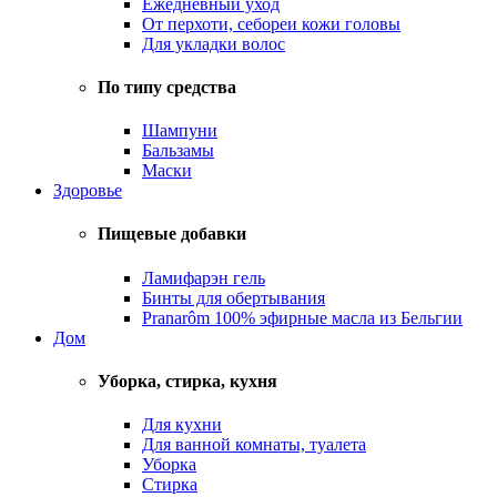
Ежедневный уход
От перхоти, себореи кожи головы
Для укладки волос
По типу средства
Шампуни
Бальзамы
Маски
Здоровье
Пищевые добавки
Ламифарэн гель
Бинты для обертывания
Pranarôm 100% эфирные масла из Бельгии
Дом
Уборка, стирка, кухня
Для кухни
Для ванной комнаты, туалета
Уборка
Стирка