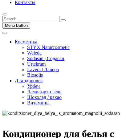
Контакты
Menu Button
Косметика
STYX Naturcosmetic
Weleda
Sodasan | Содасан
Urtekram
Lavera | Лавера
Biosolis
Для здоровья
Урбеч
Ламифарэн гель
Шоколад / какао
Витамины
Кондиционер для белья с