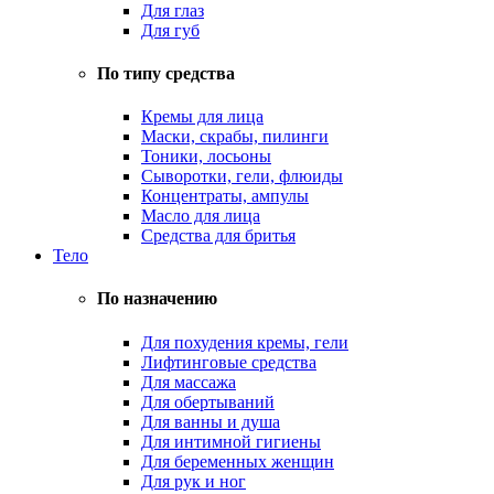
Для глаз
Для губ
По типу средства
Кремы для лица
Маски, скрабы, пилинги
Тоники, лосьоны
Сыворотки, гели, флюиды
Концентраты, ампулы
Масло для лица
Средства для бритья
Тело
По назначению
Для похудения кремы, гели
Лифтинговые средства
Для массажа
Для обертываний
Для ванны и душа
Для интимной гигиены
Для беременных женщин
Для рук и ног